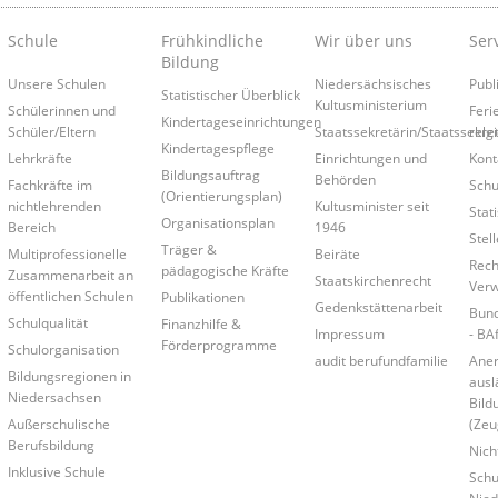
Schule
Frühkindliche
Wir über uns
Ser
Bildung
Unsere Schulen
Niedersächsisches
Publ
Statistischer Überblick
Kultusministerium
Schülerinnen und
Feri
Kindertageseinrichtungen
Schüler/Eltern
Staatssekretärin/Staatssekre
relg
Kindertagespflege
Lehrkräfte
Einrichtungen und
Kont
Bildungsauftrag
Behörden
Fachkräfte im
Schu
(Orientierungsplan)
nichtlehrenden
Kultusminister seit
Stati
Organisationsplan
Bereich
1946
Stel
Träger &
Multiprofessionelle
Beiräte
Rech
pädagogische Kräfte
Zusammenarbeit an
Staatskirchenrecht
Verw
öffentlichen Schulen
Publikationen
Gedenkstättenarbeit
Bund
Schulqualität
Finanzhilfe &
Impressum
- BA
Förderprogramme
Schulorganisation
audit berufundfamilie
Ane
Bildungsregionen in
ausl
Niedersachsen
Bild
Außerschulische
(Zeu
Berufsbildung
Nich
Inklusive Schule
Schu
Nied