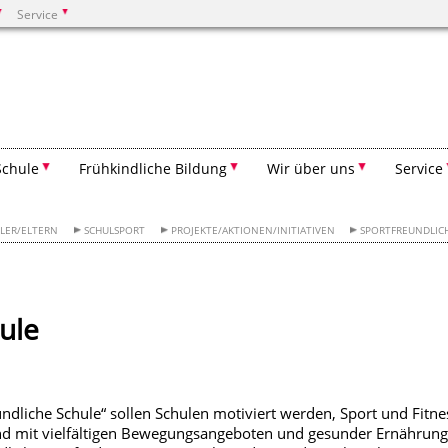
Service
Suchen
Schule
Frühkindliche Bildung
Wir über uns
Service
LER/ELTERN
SCHULSPORT
PROJEKTE/AKTIONEN/INITIATIVEN
SPORTFREUNDLIC
ule
dliche Schule“ sollen Schulen motiviert werden, Sport und Fitne
d mit vielfältigen Bewegungsangeboten und gesunder Ernährung