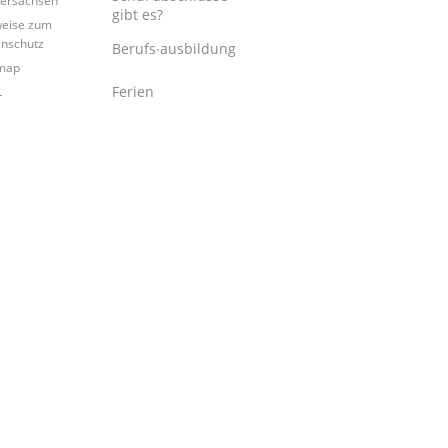
gibt es?
eise zum
nschutz
Berufs∙ausbildung
map
Ferien
L