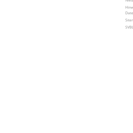
Hinw
Date
Site
SVB