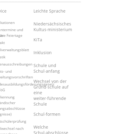
vice
Leichte Sprache
ikationen
Niedersächsisches
Kultus∙ministerium
entermine und
tär
iöse Feiertage
KiTa
akt
lverwaltungsblatt
Inklusion
stik
lenausschreibungen
Schule und
Schul∙anfang
ts- und
altungsvorschriften
Wechsel von der
esausbildungsförderungsgesetz
Grund∙schule auf
föG
eine
rkennung
weiter∙führende
ändischer
Schule
ungsabschlüsse
Schul∙formen
gnisse)
tschülerprüfung
Welche
lwechsel nach
Schul∙abschlüsse
ersachsen