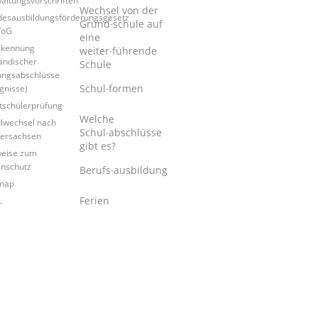
Wechsel von der
esausbildungsförderungsgesetz
Grund∙schule auf
föG
eine
rkennung
weiter∙führende
ändischer
Schule
ungsabschlüsse
Schul∙formen
gnisse)
tschülerprüfung
Welche
lwechsel nach
Schul∙abschlüsse
ersachsen
gibt es?
eise zum
nschutz
Berufs∙ausbildung
map
Ferien
L