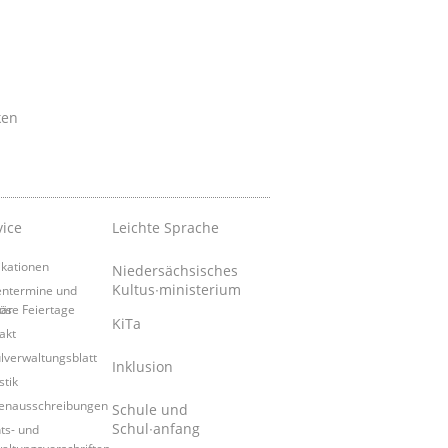
ken
vice
Leichte Sprache
ikationen
Niedersächsisches
Kultus∙ministerium
entermine und
tär
iöse Feiertage
KiTa
akt
lverwaltungsblatt
Inklusion
stik
lenausschreibungen
Schule und
Schul∙anfang
ts- und
altungsvorschriften