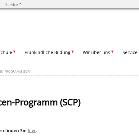
Service
Suchen
Schule
Frühkindliche Bildung
Wir über uns
Service
EN-PROGRAMM (SCP)
cen-Programm (SCP)
en finden Sie
hier
.