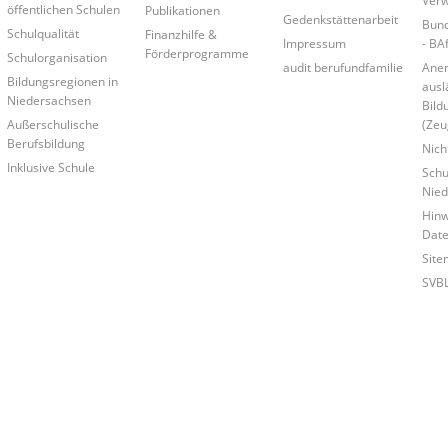
öffentlichen Schulen
Publikationen
Gedenkstättenarbeit
Bund
Schulqualität
Finanzhilfe &
Impressum
- BA
Förderprogramme
Schulorganisation
audit berufundfamilie
Ane
Bildungsregionen in
ausl
Niedersachsen
Bild
Außerschulische
(Zeu
Berufsbildung
Nich
Inklusive Schule
Schu
Nied
Hinw
Date
Site
SVB