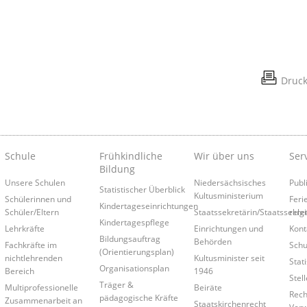
Druc
Schule
Frühkindliche
Wir über uns
Ser
Bildung
Unsere Schulen
Niedersächsisches
Publ
Statistischer Überblick
Kultusministerium
Schülerinnen und
Feri
Kindertageseinrichtungen
Schüler/Eltern
Staatssekretärin/Staatssekre
relg
Kindertagespflege
Lehrkräfte
Einrichtungen und
Kont
Bildungsauftrag
Behörden
Fachkräfte im
Schu
(Orientierungsplan)
nichtlehrenden
Kultusminister seit
Stati
Organisationsplan
Bereich
1946
Stel
Träger &
Multiprofessionelle
Beiräte
Rech
pädagogische Kräfte
Zusammenarbeit an
Staatskirchenrecht
Verw