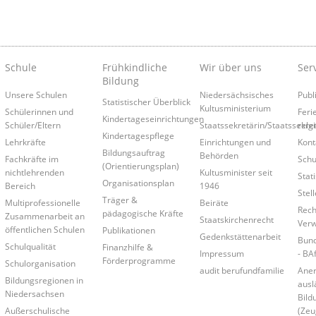
Schule
Frühkindliche
Wir über uns
Ser
Bildung
Unsere Schulen
Niedersächsisches
Publ
Statistischer Überblick
Kultusministerium
Schülerinnen und
Feri
Kindertageseinrichtungen
Schüler/Eltern
Staatssekretärin/Staatssekre
relg
Kindertagespflege
Lehrkräfte
Einrichtungen und
Kont
Bildungsauftrag
Behörden
Fachkräfte im
Schu
(Orientierungsplan)
nichtlehrenden
Kultusminister seit
Stati
Organisationsplan
Bereich
1946
Stel
Träger &
Multiprofessionelle
Beiräte
Rech
pädagogische Kräfte
Zusammenarbeit an
Staatskirchenrecht
Verw
öffentlichen Schulen
Publikationen
Gedenkstättenarbeit
Bund
Schulqualität
Finanzhilfe &
Impressum
- BA
Förderprogramme
Schulorganisation
audit berufundfamilie
Ane
Bildungsregionen in
ausl
Niedersachsen
Bild
Außerschulische
(Zeu