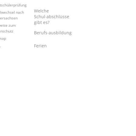
tschülerprüfung
Welche
lwechsel nach
Schul∙abschlüsse
ersachsen
gibt es?
eise zum
nschutz
Berufs∙ausbildung
map
Ferien
L