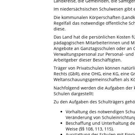
Landkreise, die Gemeinden, die Samtge
Im niedersächsischen Schulwesen gibt es
Die kommunalen Körperschaften (Landkr
Regelfall das notwendige öffentliche S
diese.
Das Land hat die persönlichen Kosten fü
pädagogischen Mitarbeiterinnen und Mit
Angebote an Ganztagsschulen oder an G
Verwaltungspersonal zur Personal- und M
Arbeitgeber dieser Beschäftigten.
Träger von Privatschulen können natürli
Rechts (GbR), eine OHG, eine KG, eine G
Weltanschauungsgemeinschaften als Kör
Nachfolgend werden die Aufgaben der k
Schulen dargestellt:
Zu den Aufgaben des Schulträgers geh
Vorhaltung des notwendigen Schula
Veränderung von Schuleinrichtung
Beschaffung und Unterhaltung de
Weise (§§ 108, 113, 115).
Ausstattung der Schulen mit Einr