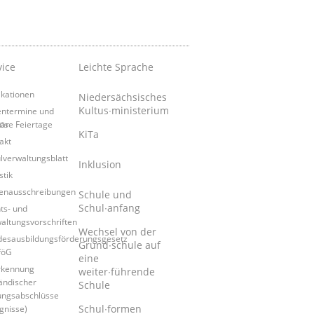
vice
Leichte Sprache
ikationen
Niedersächsisches
Kultus∙ministerium
entermine und
tär
iöse Feiertage
KiTa
akt
lverwaltungsblatt
Inklusion
stik
lenausschreibungen
Schule und
Schul∙anfang
ts- und
altungsvorschriften
Wechsel von der
esausbildungsförderungsgesetz
Grund∙schule auf
föG
eine
rkennung
weiter∙führende
ändischer
Schule
ungsabschlüsse
Schul∙formen
gnisse)