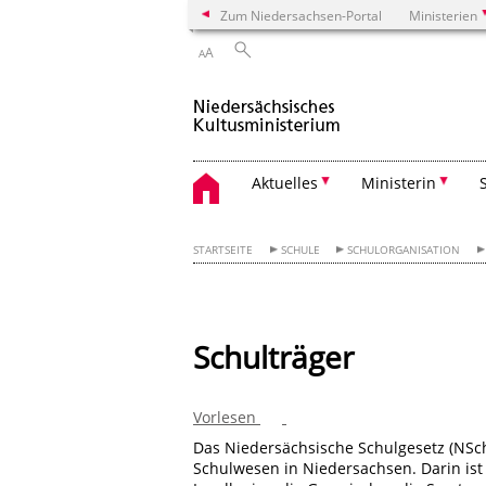
Zum Niedersachsen-Portal
Ministerien
A
A
Aktuelles
Ministerin
STARTSEITE
SCHULE
SCHULORGANISATION
Schulträger
Vorlesen
Das Niedersächsische Schulgesetz (NSchG
Schulwesen in Niedersachsen. Darin ist 