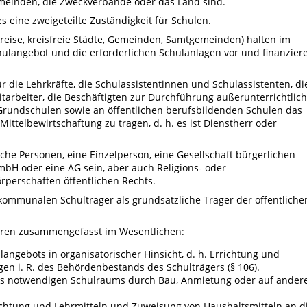
meinden, die Zweckverbände oder das Land sind.
 eine zweigeteilte Zuständigkeit für Schulen.
eise, kreisfreie Städte, Gemeinden, Samtgemeinden) halten im
chulangebot und die erforderlichen Schulanlagen vor und finanzier
r die Lehrkräfte, die Schulassistentinnen und Schulassistenten, di
arbeiter, die Beschäftigten zur Durchführung außerunterrichtlich
rundschulen sowie an öffentlichen berufsbildenden Schulen das
ittelbewirtschaftung zu tragen, d. h. es ist Dienstherr oder
che Personen, eine Einzelperson, eine Gesellschaft bürgerlichen
mbH oder eine AG sein, aber auch Religions- oder
perschaften öffentlichen Rechts.
ommunalen Schulträger als grundsätzliche Träger der öffentliche
ören zusammengefasst im Wesentlichen:
ngebots in organisatorischer Hinsicht, d. h. Errichtung und
en i. R. des Behördenbestands des Schulträgers (§ 106).
s notwendigen Schulraums durch Bau, Anmietung oder auf ander
ichtung und Lehrmitteln und Zuweisung von Haushaltsmitteln an d