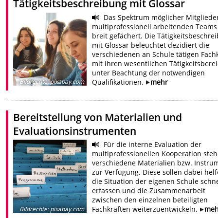
Tätigkeitsbeschreibung mit Glossar
Das Spektrum möglicher Mitgliede
multiprofessionell arbeitenden Teams 
breit gefächert. Die Tätigkeitsbeschre
mit Glossar beleuchtet dezidiert die
verschiedenen an Schule tätigen Fach
mit ihren wesentlichen Tätigkeitsbere
unter Beachtung der notwendigen
Qualifikationen.
mehr
Bildrechte
:
pixabay.com
Bereitstellung von Materialien und
Evaluationsinstrumenten
Für die interne Evaluation der
multiprofessionellen Kooperation ste
verschiedene Materialien bzw. Instru
zur Verfügung. Diese sollen dabei helf
die Situation der eigenen Schule schne
erfassen und die Zusammenarbeit
zwischen den einzelnen beteiligten
Fachkräften weiterzuentwickeln.
meh
Bildrechte
:
pixabay.com