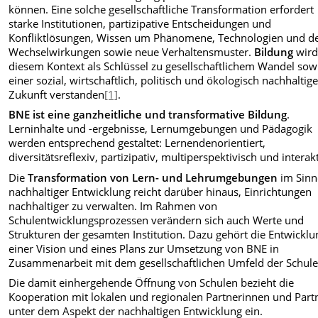
können. Eine solche gesellschaftliche Transformation erfordert
starke Institutionen, partizipative Entscheidungen und
Konfliktlösungen, Wissen um Phänomene, Technologien und d
Wechselwirkungen sowie neue Verhaltensmuster.
Bildung
wird
diesem Kontext als Schlüssel zu gesellschaftlichem Wandel sow
einer sozial, wirtschaftlich, politisch und ökologisch nachhaltig
Zukunft verstanden
[1]
.
BNE ist eine ganzheitliche und transformative Bildung
.
Lerninhalte und -ergebnisse, Lernumgebungen und Pädagogik
werden entsprechend gestaltet: Lernendenorientiert,
diversitätsreflexiv, partizipativ, multiperspektivisch und interakt
Die
Transformation von Lern- und Lehrumgebungen
im Sinn
nachhaltiger Entwicklung reicht darüber hinaus, Einrichtungen
nachhaltiger zu verwalten. Im Rahmen von
Schulentwicklungsprozessen verändern sich auch Werte und
Strukturen der gesamten Institution. Dazu gehört die Entwicklu
einer Vision und eines Plans zur Umsetzung von BNE in
Zusammenarbeit mit dem gesellschaftlichen Umfeld der Schule
Die damit einhergehende Öffnung von Schulen bezieht die
Kooperation mit lokalen und regionalen Partnerinnen und Part
unter dem Aspekt der nachhaltigen Entwicklung ein.