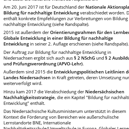
Am 20. Juni 2017 ist für Deutschland der
Nationale Aktionspl
Bildung für nachhaltige Entwicklung
verabschiedet worden. D
enthält konkrete Empfehlungen zur Verbreitungen von Bildung 
nachhaltige Entwicklung (siehe Randspalte).
2015 ist außerdem der
Orientierungsrahmen für den Lernbe
Globale Entwicklung in einer Bildung für nachhaltige
Entwicklung
in seiner 2. Auflage erschienen (siehe Randspalte).
Der Auftrag zur Bildung für nachhaltige Entwicklung in
Niedersachsen ergibt sich auch aus
§ 2 NSchG
und
§ 2 Ausbild
und Prüfungsverordnung (APVO-Lehr)
.
Außerdem sind 2015 die
Entwicklungspolitischen Leitlinien d
Landes Niedersachsen
in Kraft getreten, deren Umsetzung nu
weiterverfolgt wird.
Hinzu kam 2017 die Verabschiedung der
Niedersächsischen
Nachhaltigkeitsstrategie
, die ein Kapitel "Bildung für nachhalt
Entwicklung" enthält.
Das Niedersächsische Kultusministerum unterstützt in diesem
Kontext die Förderung von Bereichen wie außerschulische
Lernstandorte BNE, Internationale
Nachhaltigkeitsschule/Umweltschule in Europa, Globales Lerne