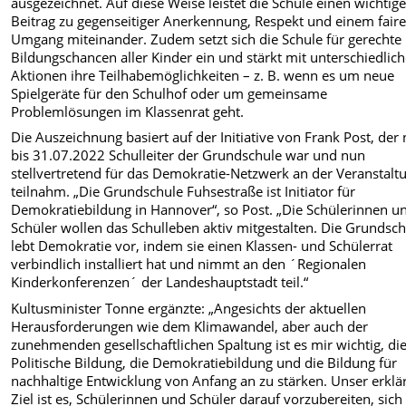
ausgezeichnet. Auf diese Weise leistet die Schule einen wichtig
Beitrag zu gegenseitiger Anerkennung, Respekt und einem fair
Umgang miteinander. Zudem setzt sich die Schule für gerechte
Bildungschancen aller Kinder ein und stärkt mit unterschiedlic
Aktionen ihre Teilhabemöglichkeiten – z. B. wenn es um neue
Spielgeräte für den Schulhof oder um gemeinsame
Problemlösungen im Klassenrat geht.
Die Auszeichnung basiert auf der Initiative von Frank Post, der
bis 31.07.2022 Schulleiter der Grundschule war und nun
stellvertretend für das Demokratie-Netzwerk an der Veranstalt
teilnahm. „Die Grundschule Fuhsestraße ist Initiator für
Demokratiebildung in Hannover“, so Post. „Die Schülerinnen u
Schüler wollen das Schulleben aktiv mitgestalten. Die Grundsc
lebt Demokratie vor, indem sie einen Klassen- und Schülerrat
verbindlich installiert hat und nimmt an den ´Regionalen
Kinderkonferenzen´ der Landeshauptstadt teil.“
Kultusminister Tonne ergänzte: „Angesichts der aktuellen
Herausforderungen wie dem Klimawandel, aber auch der
zunehmenden gesellschaftlichen Spaltung ist es mir wichtig, di
Politische Bildung, die Demokratiebildung und die Bildung für
nachhaltige Entwicklung von Anfang an zu stärken. Unser erklä
Ziel ist es, Schülerinnen und Schüler darauf vorzubereiten, sich