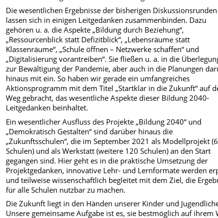
Die wesentlichen Ergebnisse der bisherigen Diskussionsrunden
lassen sich in einigen Leitgedanken zusammenbinden. Dazu
gehören u. a. die Aspekte „Bildung durch Beziehung“,
„Ressourcenblick statt Defizitblick“, „Lebensräume statt
Klassenräume“, „Schule öffnen – Netzwerke schaffen“ und
„Digitalisierung vorantreiben“. Sie fließen u. a. in die Überlegu
zur Bewältigung der Pandemie, aber auch in die Planungen da
hinaus mit ein. So haben wir gerade ein umfangreiches
Aktionsprogramm mit dem Titel „Startklar in die Zukunft“ auf 
Weg gebracht, das wesentliche Aspekte dieser Bildung 2040-
Leitgedanken beinhaltet.
Ein wesentlicher Ausfluss des Projekte „Bildung 2040“ und
„Demokratisch Gestalten“ sind darüber hinaus die
„Zukunftsschulen“, die im September 2021 als Modellprojekt (
Schulen) und als Werkstatt (weitere 120 Schulen) an den Start
gegangen sind. Hier geht es in die praktische Umsetzung der
Projektgedanken, innovative Lehr- und Lernformate werden er
und teilweise wissenschaftlich begleitet mit dem Ziel, die Ergeb
für alle Schulen nutzbar zu machen.
Die Zukunft liegt in den Händen unserer Kinder und Jugendlich
Unsere gemeinsame Aufgabe ist es, sie bestmöglich auf ihrem