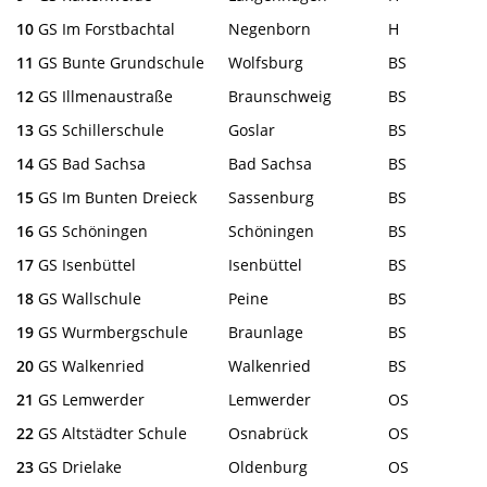
10
GS Im Forstbachtal
Negenborn
H
11
GS Bunte Grundschule
Wolfsburg
BS
12
GS Illmenaustraße
Braunschweig
BS
13
GS Schillerschule
Goslar
BS
14
GS Bad Sachsa
Bad Sachsa
BS
15
GS Im Bunten Dreieck
Sassenburg
BS
16
GS Schöningen
Schöningen
BS
17
GS Isenbüttel
Isenbüttel
BS
18
GS Wallschule
Peine
BS
19
GS Wurmbergschule
Braunlage
BS
20
GS Walkenried
Walkenried
BS
21
GS Lemwerder
Lemwerder
OS
22
GS Altstädter Schule
Osnabrück
OS
23
GS Drielake
Oldenburg
OS