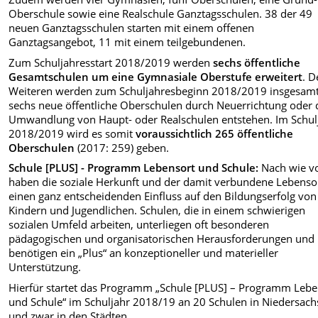
Oberschule sowie eine Realschule Ganztagsschulen. 38 der 49
neuen Ganztagsschulen starten mit einem offenen
Ganztagsangebot, 11 mit einem teilgebundenen.
Zum Schuljahresstart 2018/2019 werden
sechs öffentliche
Gesamtschulen um eine Gymnasiale Oberstufe erweitert
. D
Weiteren werden zum Schuljahresbeginn 2018/2019 insgesam
sechs neue öffentliche Oberschulen durch Neuerrichtung oder
Umwandlung von Haupt- oder Realschulen entstehen. Im Schul
2018/2019 wird es somit
voraussichtlich 265 öffentliche
Oberschulen
(2017: 259) geben.
Schule [PLUS]
- Programm Lebensort und Schule:
Nach wie v
haben die soziale Herkunft und der damit verbundene Lebenso
einen ganz entscheidenden Einfluss auf den Bildungserfolg von
Kindern und Jugendlichen. Schulen, die in einem schwierigen
sozialen Umfeld arbeiten, unterliegen oft besonderen
pädagogischen und organisatorischen Herausforderungen und
benötigen ein „Plus“ an konzeptioneller und materieller
Unterstützung.
Hierfür startet das Programm „Schule [PLUS] – Programm Lebe
und Schule“ im Schuljahr 2018/19 an 20 Schulen in Niedersach
und zwar in den Städten