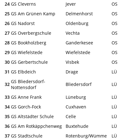
24
GS Cleverns
Jever
OS
25
GS Am Grünen Kamp
Delmenhorst
OS
26
GS Nadorst
Oldenburg
OS
27
GS Overbergschule
Vechta
OS
28
GS Bookholzberg
Ganderkesee
OS
29
GS Wiefelstede
Wiefelstede
OS
30
GS Gerbertschule
Visbek
OS
31
GS Elbdeich
Drage
LÜ
GS Bliedersdorf-
32
Bliedersdorf
LÜ
Nottensdorf
33
GS Anne Frank
Lüneburg
LÜ
34
GS Gorch-Fock
Cuxhaven
LÜ
35
GS Altstädter Schule
Celle
LÜ
36
GS Am Rotkäppchenweg
Buxtehude
LÜ
37
GS Stadtschule
Rotenburg/Wümme
LÜ