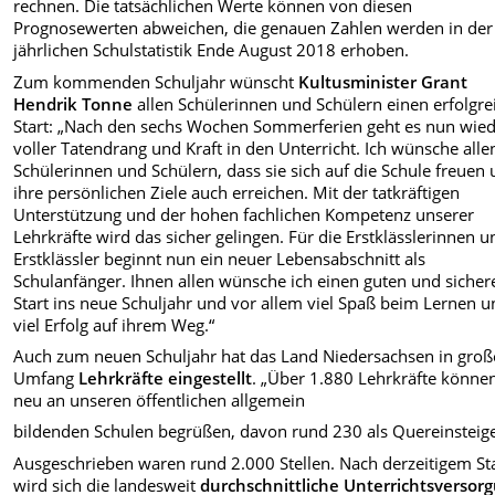
rechnen. Die tatsächlichen Werte können von diesen
Prognosewerten abweichen, die genauen Zahlen werden in der
jährlichen Schulstatistik Ende August 2018 erhoben.
Zum kommenden Schuljahr
wünscht
Kultusminister Grant
Hendrik Tonne
allen Schülerinnen und Schülern einen erfolgre
Start: „Nach den sechs Wochen Sommerferien geht es nun wie
voller Tatendrang und Kraft in den Unterricht. Ich wünsche alle
Schülerinnen und Schülern, dass sie sich auf die Schule freuen
ihre persönlichen Ziele auch erreichen. Mit der tatkräftigen
Unterstützung und der hohen fachlichen Kompetenz unserer
Lehrkräfte wird das sicher gelingen. Für die Erstklässlerinnen u
Erstklässler beginnt nun ein neuer Lebensabschnitt als
Schulanfänger. Ihnen allen wünsche ich einen guten und sicher
Start ins neue Schuljahr und vor allem viel Spaß beim Lernen 
viel Erfolg auf ihrem Weg.“
Auch zum neuen Schuljahr hat das Land Niedersachsen in gro
Umfang
Lehrkräfte eingestellt
. „Über 1.880 Lehrkräfte könne
neu an unseren öffentlichen allgemein
bildenden Schulen begrüßen, davon rund 230 als Quereinsteige
Ausgeschrieben waren rund 2.000 Stellen. Nach derzeitigem S
wird sich die landesweit
durchschnittliche Unterrichtsversor