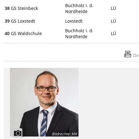
Buchholz i. d.
38
GS Steinbeck
LÜ
Nordheide
39
GS Loxstedt
Loxstedt
LÜ
Buchholz i. d.
40
GS Waldschule
LÜ
Nordheide
Dr
Bildrechte
:
MK