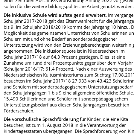
einer zentralen Abschlussveranstaltung Anfang 2022 vorgestell
sollen für die weitere bildungspolitische Arbeit genutzt werden.
Die inklusive Schule wird aufsteigend erweitert.
Im vergange
Schuljahr 2017/2018 galt das Elternwahlrecht für die Jahrgänge
bis 9. Im Schuljahr 2018/2019 kommt der Jahrgang 10 hinzu. D
Möglichkeit des gemeinsamen Unterrichts von Schülerinnen u
Schülern mit und ohne Bedarf an sonderpädagogischer
Unterstützung wird von den Erziehungsberechtigten weiterhin 
angenommen. Die Inklusionsquote ist in Niedersachsen im
Schuljahr 2017/18 auf 64,3 Prozent gestiegen. Dies ist eine
Zunahme um rund drei Prozentpunkte gegenüber dem Vorjahr
(Schuljahr 2016/17: 61,4 Prozent). Nach einer Auswertung des
Niedersächsischen Kultusministeriums zum Stichtag 17.08.201
besuchten im Schuljahr 2017/18 27.933 von 43.423 Schülerin
und Schülern mit sonderpädagogischem Unterstützungsbedarf 
den Schuljahrgängen 1 bis 9 eine allgemeine öffentliche Schule
15.490 Schülerinnen und Schüler mit sonderpädagogischem
Unterstützungsbedarf aus diesen Schuljahrgängen besuchten
Förderschulen.
Die vorschulische Sprachförderung
für Kinder, die eine Kita
besuchen, ist zum 1. August 2018 in die Verantwortung der
Kindertagesstätten übergegangen. Die Sprachförderung von Ki