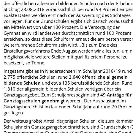
der öffentlichen allgemein bildenden Schulen nach der Erhebu
Stichtag 23.08.2018 voraussichtlich bei rund 99 Prozent einpe
Exakte Daten werden erst nach der Auswertung des Stichtages
vorliegen. Für die Grundschulen ergibt sich danach voraussicht
ein Mittelwert von über 100 Prozent. Die Versorgung der
Gymnasien wird landesweit durchschnittlich rund 100 Prozent
erreichen, so dass diese Schulform erneut die am besten verso
weiterführende Schulform sein wird. „Bis zum Ende des
Einstellungsverfahrens Ende August werden wir alles tun, um 
möglichst viele weitere Stellen mit qualifiziertem Personal zu
besetzen“, so Tonne.
Insgesamt gibt es in Niedersachsen im Schuljahr 2018/19 rund
2.775 öffentliche Schulen: rund
2.640 öffentliche allgemein
bildende Schulen
und etwa 135 berufsbildende Schulen. Rund
1.810 der allgemein bildenden Schulen verfügen über ein
Ganztagsangebot. Zum Schuljahresbeginn sind
49 Anträge für
Ganztagsschulen genehmigt
worden. Der Ausbaustand im
Ganztagsbereich ist im laufenden Schuljahr auf rund 70 Prozen
gestiegen.
Der weitaus größte Anteil derjenigen Schulen, die zum komme
Schuljahr ein Ganztagsangebot einrichten, sind Grundschulen (
Zudem werden vier Gymnasien, fünf Oberschulen, eine Grund