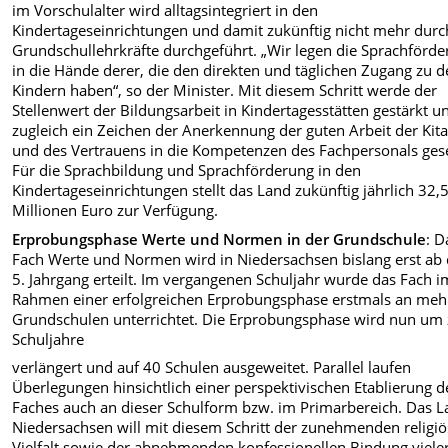
im Vorschulalter wird alltagsintegriert in den
Kindertageseinrichtungen und damit zukünftig nicht mehr durc
Grundschullehrkräfte durchgeführt. „Wir legen die Sprachförd
in die Hände derer, die den direkten und täglichen Zugang zu 
Kindern haben“, so der Minister. Mit diesem Schritt werde der
Stellenwert der Bildungsarbeit in Kindertagesstätten gestärkt u
zugleich ein Zeichen der Anerkennung der guten Arbeit der Kit
und des Vertrauens in die Kompetenzen des Fachpersonals gese
Für die Sprachbildung und Sprachförderung in den
Kindertageseinrichtungen stellt das Land zukünftig jährlich 32,
Millionen Euro zur Verfügung.
Erprobungsphase Werte und Normen in der Grundschule
: D
Fach Werte und Normen wird in Niedersachsen bislang erst ab
5. Jahrgang erteilt. Im vergangenen Schuljahr wurde das Fach i
Rahmen einer erfolgreichen Erprobungsphase erstmals an meh
Grundschulen unterrichtet. Die Erprobungsphase wird nun um
Schuljahre
verlängert und auf 40 Schulen ausgeweitet. Parallel laufen
Überlegungen hinsichtlich einer perspektivischen Etablierung d
Faches auch an dieser Schulform bzw. im Primarbereich. Das 
Niedersachsen will mit diesem Schritt der zunehmenden religi
Vielfalt sowie der abnehmenden konfessionellen Bindung viele