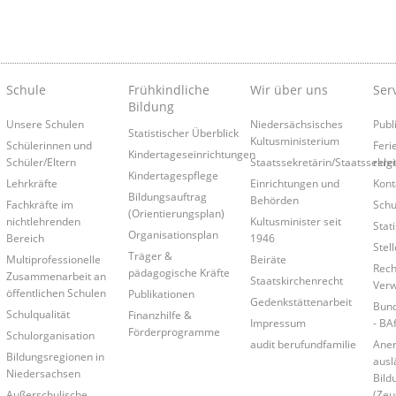
Schule
Frühkindliche
Wir über uns
Ser
Bildung
Unsere Schulen
Niedersächsisches
Publ
Statistischer Überblick
Kultusministerium
Schülerinnen und
Feri
Kindertageseinrichtungen
Schüler/Eltern
Staatssekretärin/Staatssekre
relg
Kindertagespflege
Lehrkräfte
Einrichtungen und
Kont
Bildungsauftrag
Behörden
Fachkräfte im
Schu
(Orientierungsplan)
nichtlehrenden
Kultusminister seit
Stati
Organisationsplan
Bereich
1946
Stel
Träger &
Multiprofessionelle
Beiräte
Rech
pädagogische Kräfte
Zusammenarbeit an
Staatskirchenrecht
Verw
öffentlichen Schulen
Publikationen
Gedenkstättenarbeit
Bund
Schulqualität
Finanzhilfe &
Impressum
- BA
Förderprogramme
Schulorganisation
audit berufundfamilie
Ane
Bildungsregionen in
ausl
Niedersachsen
Bild
Außerschulische
(Zeu