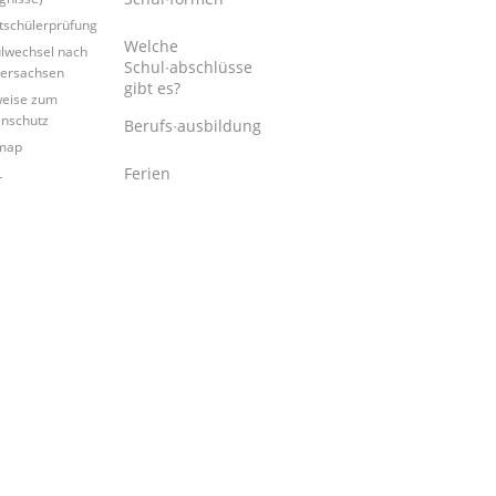
tschülerprüfung
Welche
lwechsel nach
Schul∙abschlüsse
ersachsen
gibt es?
eise zum
nschutz
Berufs∙ausbildung
map
Ferien
L