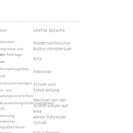
vice
Leichte Sprache
ikationen
Niedersächsisches
Kultus∙ministerium
entermine und
tär
iöse Feiertage
KiTa
akt
lverwaltungsblatt
Inklusion
stik
lenausschreibungen
Schule und
Schul∙anfang
ts- und
altungsvorschriften
Wechsel von der
esausbildungsförderungsgesetz
Grund∙schule auf
föG
eine
rkennung
weiter∙führende
ändischer
Schule
ungsabschlüsse
Schul∙formen
gnisse)