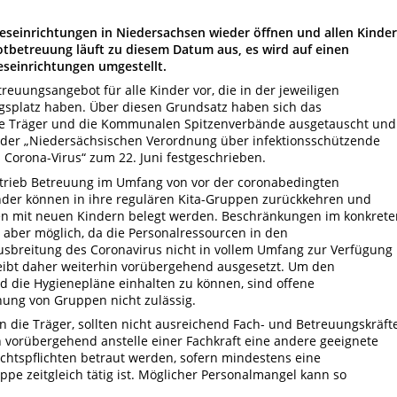
eseinrichtungen in Niedersachsen wieder öffnen und allen Kinde
otbetreuung läuft zu diesem Datum aus, es wird auf einen
eseinrichtungen umgestellt.
reuungsangebot für alle Kinder vor, die in der jeweiligen
gsplatz haben. Über diesen Grundsatz haben sich das
die Träger und die Kommunalen Spitzenverbände ausgetauscht und
 der „Niedersächsischen Verordnung über infektionsschützende
orona-Virus“ zum 22. Juni festgeschrieben.
etrieb Betreuung im Umfang von vor der coronabedingten
nder können in ihre regulären Kita-Gruppen zurückkehren und
nen mit neuen Kindern belegt werden. Beschränkungen im konkrete
 aber möglich, da die Personalressourcen in den
usbreitung des Coronavirus nicht in vollem Umfang zur Verfügung
leibt daher weiterhin vorübergehend ausgesetzt. Um den
 die Hygienepläne einhalten zu können, sind offene
ung von Gruppen nicht zulässig.
en die Träger, sollten nicht ausreichend Fach- und Betreuungskräft
n vorübergehend anstelle einer Fachkraft eine andere geeignete
htspflichten betraut werden, sofern mindestens eine
ppe zeitgleich tätig ist. Möglicher Personalmangel kann so