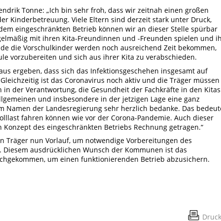
ndrik Tonne: „Ich bin sehr froh, dass wir zeitnah einen großen
r Kinderbetreuung. Viele Eltern sind derzeit stark unter Druck,
 dem eingeschränkten Betrieb können wir an dieser Stelle spürbar
gelmäßig mit ihren Kita-Freundinnen und -Freunden spielen und i
ade die Vorschulkinder werden noch ausreichend Zeit bekommen,
le vorzubereiten und sich aus ihrer Kita zu verabschieden.
raus ergeben, dass sich das Infektionsgeschehen insgesamt auf
 Gleichzeitig ist das Coronavirus noch aktiv und die Träger müssen
 in der Verantwortung, die Gesundheit der Fachkräfte in den Kitas
Allgemeinen und insbesondere in der jetzigen Lage eine ganz
 im Namen der Landesregierung sehr herzlich bedanke. Das bedeut
Volllast fahren können wie vor der Corona-Pandemie. Auch dieser
 Konzept des eingeschränkten Betriebs Rechnung getragen.“
hen Träger nun Vorlauf, um notwendige Vorbereitungen des
. Diesem ausdrücklichen Wunsch der Kommunen ist das
achgekommen, um einen funktionierenden Betrieb abzusichern.
Druc