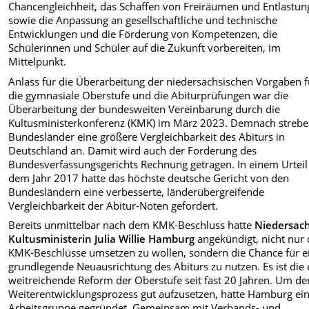
Chancengleichheit, das Schaffen von Freiräumen und Entlastun
sowie die Anpassung an gesellschaftliche und technische
Entwicklungen und die Förderung von Kompetenzen, die
Schülerinnen und Schüler auf die Zukunft vorbereiten, im
Mittelpunkt.
Anlass für die Überarbeitung der niedersächsischen Vorgaben f
die gymnasiale Oberstufe und die Abiturprüfungen war die
Überarbeitung der bundesweiten Vereinbarung durch die
Kultusministerkonferenz (KMK) im März 2023. Demnach strebe
Bundesländer eine größere Vergleichbarkeit des Abiturs in
Deutschland an. Damit wird auch der Forderung des
Bundesverfassungsgerichts Rechnung getragen. In einem Urteil
dem Jahr 2017 hatte das höchste deutsche Gericht von den
Bundesländern eine verbesserte, länderübergreifende
Vergleichbarkeit der Abitur-Noten gefordert.
Bereits unmittelbar nach dem KMK-Beschluss hatte
Niedersac
Kultusministerin Julia Willie Hamburg
angekündigt, nicht nur 
KMK-Beschlüsse umsetzen zu wollen, sondern die Chance für e
grundlegende Neuausrichtung des Abiturs zu nutzen. Es ist die 
weitreichende Reform der Oberstufe seit fast 20 Jahren. Um de
Weiterentwicklungsprozess gut aufzusetzen, hatte Hamburg ei
Arbeitsgruppe gegründet. Gemeinsam mit Verbands- und