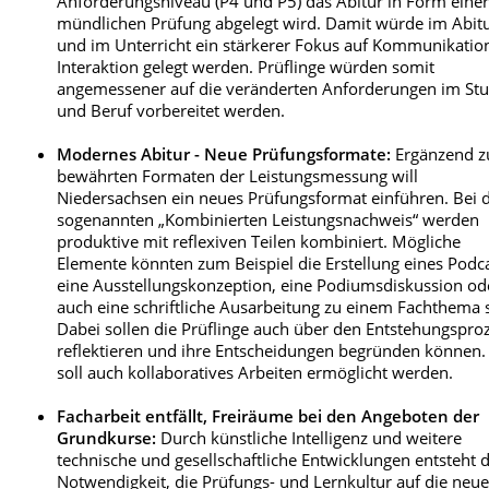
Anforderungsniveau (P4 und P5) das Abitur in Form eine
mündlichen Prüfung abgelegt wird. Damit würde im Abit
und im Unterricht ein stärkerer Fokus auf Kommunikatio
Interaktion gelegt werden. Prüflinge würden somit
angemessener auf die veränderten Anforderungen im St
und Beruf vorbereitet werden.
Modernes Abitur - Neue Prüfungsformate:
Ergänzend z
bewährten Formaten der Leistungsmessung will
Niedersachsen ein neues Prüfungsformat einführen. Bei
sogenannten „Kombinierten Leistungsnachweis“ werden
produktive mit reflexiven Teilen kombiniert. Mögliche
Elemente könnten zum Beispiel die Erstellung eines Podca
eine Ausstellungskonzeption, eine Podiumsdiskussion od
auch eine schriftliche Ausarbeitung zu einem Fachthema 
Dabei sollen die Prüflinge auch über den Entstehungspro
reflektieren und ihre Entscheidungen begründen können.
soll auch kollaboratives Arbeiten ermöglicht werden.
Facharbeit entfällt, Freiräume bei den Angeboten der
Grundkurse:
Durch künstliche Intelligenz und weitere
technische und gesellschaftliche Entwicklungen entsteht d
Notwendigkeit, die Prüfungs- und Lernkultur auf die neu