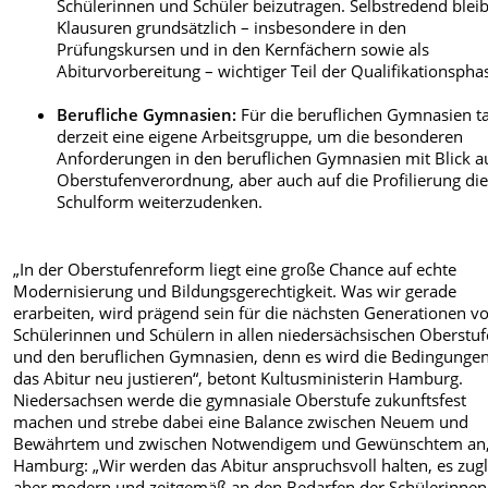
Schülerinnen und Schüler beizutragen. Selbstredend blei
Klausuren grundsätzlich – insbesondere in den
Prüfungskursen und in den Kernfächern sowie als
Abiturvorbereitung – wichtiger Teil der Qualifikationspha
Berufliche Gymnasien:
Für die beruflichen Gymnasien t
derzeit eine eigene Arbeitsgruppe, um die besonderen
Anforderungen in den beruflichen Gymnasien mit Blick au
Oberstufenverordnung, aber auch auf die Profilierung di
Schulform weiterzudenken.
„In der Oberstufenreform liegt eine große Chance auf echte
Modernisierung und Bildungsgerechtigkeit. Was wir gerade
erarbeiten, wird prägend sein für die nächsten Generationen v
Schülerinnen und Schülern in allen niedersächsischen Oberstu
und den beruflichen Gymnasien, denn es wird die Bedingungen
das Abitur neu justieren“, betont Kultusministerin Hamburg.
Niedersachsen werde die gymnasiale Oberstufe zukunftsfest
machen und strebe dabei eine Balance zwischen Neuem und
Bewährtem und zwischen Notwendigem und Gewünschtem an,
Hamburg: „Wir werden das Abitur anspruchsvoll halten, es zugl
aber modern und zeitgemäß an den Bedarfen der Schülerinne