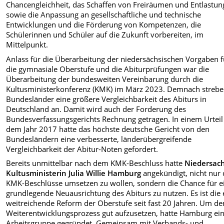
Chancengleichheit, das Schaffen von Freiräumen und Entlastun
sowie die Anpassung an gesellschaftliche und technische
Entwicklungen und die Förderung von Kompetenzen, die
Schülerinnen und Schüler auf die Zukunft vorbereiten, im
Mittelpunkt.
Anlass für die Überarbeitung der niedersächsischen Vorgaben f
die gymnasiale Oberstufe und die Abiturprüfungen war die
Überarbeitung der bundesweiten Vereinbarung durch die
Kultusministerkonferenz (KMK) im März 2023. Demnach strebe
Bundesländer eine größere Vergleichbarkeit des Abiturs in
Deutschland an. Damit wird auch der Forderung des
Bundesverfassungsgerichts Rechnung getragen. In einem Urteil
dem Jahr 2017 hatte das höchste deutsche Gericht von den
Bundesländern eine verbesserte, länderübergreifende
Vergleichbarkeit der Abitur-Noten gefordert.
Bereits unmittelbar nach dem KMK-Beschluss hatte
Niedersac
Kultusministerin Julia Willie Hamburg
angekündigt, nicht nur 
KMK-Beschlüsse umsetzen zu wollen, sondern die Chance für e
grundlegende Neuausrichtung des Abiturs zu nutzen. Es ist die 
weitreichende Reform der Oberstufe seit fast 20 Jahren. Um de
Weiterentwicklungsprozess gut aufzusetzen, hatte Hamburg ei
Arbeitsgruppe gegründet. Gemeinsam mit Verbands- und