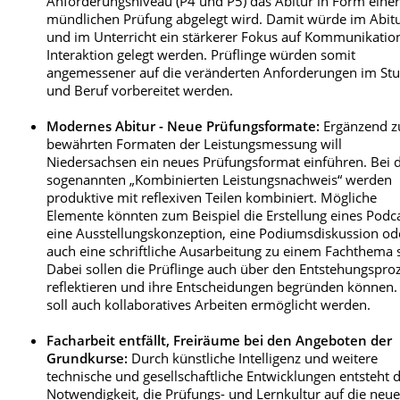
Anforderungsniveau (P4 und P5) das Abitur in Form eine
mündlichen Prüfung abgelegt wird. Damit würde im Abit
und im Unterricht ein stärkerer Fokus auf Kommunikatio
Interaktion gelegt werden. Prüflinge würden somit
angemessener auf die veränderten Anforderungen im St
und Beruf vorbereitet werden.
Modernes Abitur - Neue Prüfungsformate:
Ergänzend z
bewährten Formaten der Leistungsmessung will
Niedersachsen ein neues Prüfungsformat einführen. Bei
sogenannten „Kombinierten Leistungsnachweis“ werden
produktive mit reflexiven Teilen kombiniert. Mögliche
Elemente könnten zum Beispiel die Erstellung eines Podca
eine Ausstellungskonzeption, eine Podiumsdiskussion od
auch eine schriftliche Ausarbeitung zu einem Fachthema 
Dabei sollen die Prüflinge auch über den Entstehungspro
reflektieren und ihre Entscheidungen begründen können.
soll auch kollaboratives Arbeiten ermöglicht werden.
Facharbeit entfällt, Freiräume bei den Angeboten der
Grundkurse:
Durch künstliche Intelligenz und weitere
technische und gesellschaftliche Entwicklungen entsteht d
Notwendigkeit, die Prüfungs- und Lernkultur auf die neu