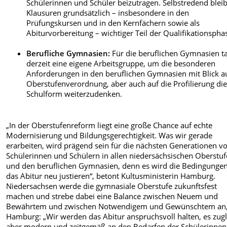
Schülerinnen und Schüler beizutragen. Selbstredend blei
Klausuren grundsätzlich – insbesondere in den
Prüfungskursen und in den Kernfächern sowie als
Abiturvorbereitung – wichtiger Teil der Qualifikationspha
Berufliche Gymnasien:
Für die beruflichen Gymnasien t
derzeit eine eigene Arbeitsgruppe, um die besonderen
Anforderungen in den beruflichen Gymnasien mit Blick au
Oberstufenverordnung, aber auch auf die Profilierung di
Schulform weiterzudenken.
„In der Oberstufenreform liegt eine große Chance auf echte
Modernisierung und Bildungsgerechtigkeit. Was wir gerade
erarbeiten, wird prägend sein für die nächsten Generationen v
Schülerinnen und Schülern in allen niedersächsischen Oberstu
und den beruflichen Gymnasien, denn es wird die Bedingungen
das Abitur neu justieren“, betont Kultusministerin Hamburg.
Niedersachsen werde die gymnasiale Oberstufe zukunftsfest
machen und strebe dabei eine Balance zwischen Neuem und
Bewährtem und zwischen Notwendigem und Gewünschtem an,
Hamburg: „Wir werden das Abitur anspruchsvoll halten, es zugl
aber modern und zeitgemäß an den Bedarfen der Schülerinne