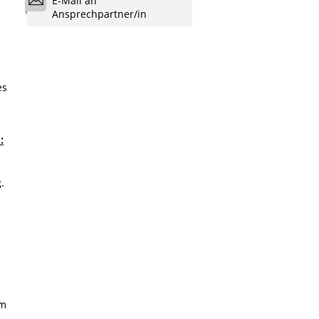
E-Mail an
s
Ansprechpartner/in
n
es
:
.
n
em