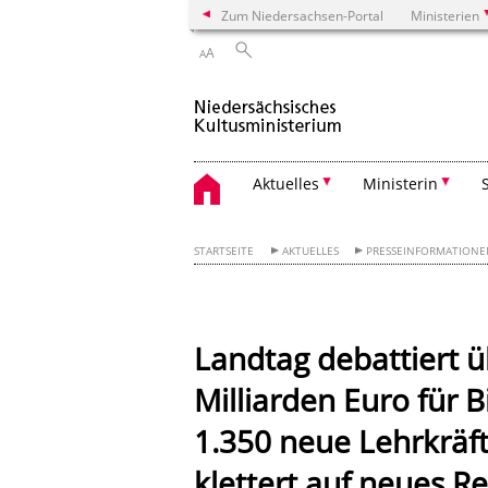
Zum Niedersachsen-Portal
Ministerien
A
A
Aktuelles
Ministerin
STARTSEITE
AKTUELLES
PRESSEINFORMATION
Landtag debattiert ü
Milliarden Euro für B
1.350 neue Lehrkräft
klettert auf neues 