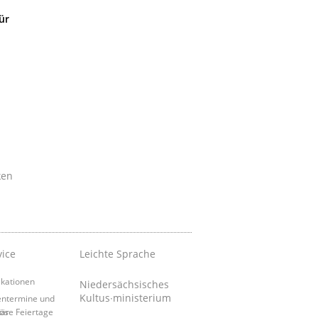
ür
ken
vice
Leichte Sprache
ikationen
Niedersächsisches
Kultus∙ministerium
entermine und
tär
iöse Feiertage