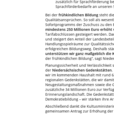
zusätzlich für Sprachförderung be
Sprachförderbedarfe an unseren 
Bei der
frühkindlichen Bildung
steht di
Qualitätsansprüchen. So soll als wesen
Sofortprogramms der Zuschuss zu den B
mindestens 250 Millionen Euro erhöht
Tarifabschlüssen gesteigert werden. 
und steigert den Anteil der Landesbet
Handlungsspielräume zur Qualitätssiche
erfolgreichen Bildungsweg. Deshalb stärk
unterstützen wir ganz maßgeblich di
der frühkindlichen Bildung“, sagt Nied
Planungssicherheit und Verlässlichkeit 
der
Niedersächsischen Gedenkstätten
.
wir im kommenden Haushalt mit rund 6,4
regionalen Gedenkstätten, die wir damit
Neugestaltungsmaßnahmen sowie die Ge
zusätzliche 34 Millionen Euro zur Verfü
Erinnerungslandschaft. Die Gedenkstät
Demokratiebildung – wir stärken ihre Ar
Abschließend dankt die Kultusministeri
gemeinsamen Antrag zur Erhöhung der M