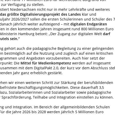
zur Verfügung zu stellen.
stiert Niedersachsen nicht nur in mehr Lehrkräfte und weiteres
das größte Digitalisierungsprojekt des Landes
klar und
ljahr 2026/2027 sollen die ersten Schülerinnen und Schüler des 7
danach jährlich weiter aufsteigend – mit
digitalen Endgeräten
rden in den kommenden Jahren insgesamt rund 800 Millionen Euro
 Ministerin Hamburg betont: „Der Zugang zur digitalen Welt
darf
utels sein.
“
g gehört auch die pädagogische Begleitung zu einer gelingenden
en bestmöglich auf die Nutzung und zugleich auf einen kritischen
ogrammen und Angeboten vorzubereiten. Auch hier setzt der
erpunkt: Die
Mittel für Medienkompetenz
werden auf insgesamt
Zusammen mit dem DigitalPakt 2.0, der kurz vor dem Abschluss ste
enden Jahr ganz erheblich gestärkt.
en wir einen weiteren Schritt zur Stärkung der berufsbildenden
befristete Beschäftigungsmöglichkeiten. Diese dauerhaft 3,5
dazu, Sozialarbeiterinnen und Sozialarbeiter sowie pädagogische
 Sprachförderung, Teilhabe und Integration einstellen zu können.
ung und Integration. Im Bereich der allgemeinbildenden Schulen
Für die Jahre 2026 bis 2028 werden jährlich 5 Millionen Euro