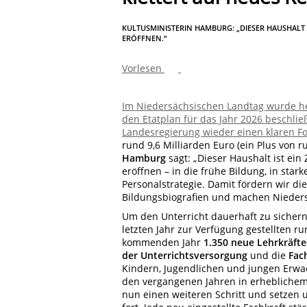
KULTUSMINISTERIN HAMBURG: „DIESER HAUSHALT 
ERÖFFNEN.“
Vorlesen
Im Niedersächsischen Landtag wurde heu
den Etatplan für das Jahr 2026 beschlie
Landesregierung wieder einen klaren Fok
rund 9,6 Milliarden Euro (ein Plus von r
Hamburg
sagt: „Dieser Haushalt ist ein
eröffnen – in die frühe Bildung, in st
Personalstrategie. Damit fördern wir d
Bildungsbiografien und machen Nieder
Um den Unterricht dauerhaft zu sichern
letzten Jahr zur Verfügung gestellten r
kommenden Jahr
1.350 neue Lehrkräfte
der Unterrichtsversorgung
und die
Fac
Kindern, Jugendlichen und jungen Erwa
den vergangenen Jahren in erheblichem
nun einen weiteren Schritt und
setzen 