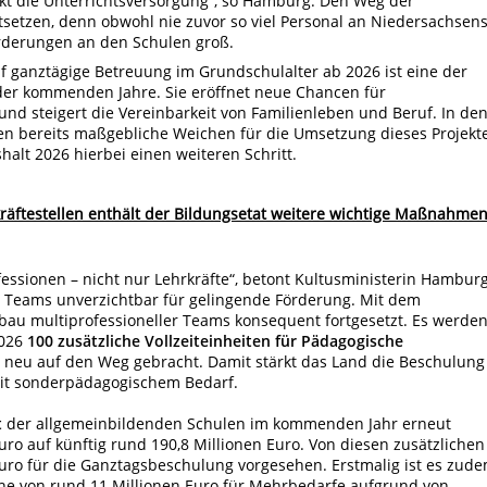
tärkt die Unterrichtsversorgung“, so Hamburg. Den Weg der
rtsetzen, denn obwohl nie zuvor so viel Personal an Niedersachsen
orderungen an den Schulen groß.
 ganztägige Betreuung im Grundschulalter ab 2026 ist eine der
der kommenden Jahre. Sie eröffnet neue Chancen für
 und steigert die Vereinbarkeit von Familienleben und Beruf. In de
 bereits maßgebliche Weichen für die Umsetzung dieses Projekt
alt 2026 hierbei einen weiteren Schritt.
räftestellen enthält der Bildungsetat weitere wichtige Maßnahmen
essionen – nicht nur Lehrkräfte“, betont Kultusministerin Hamburg
le Teams unverzichtbar für gelingende Förderung. Mit dem
bau multiprofessioneller Teams konsequent fortgesetzt. Es werde
2026
100 zusätzliche Vollzeiteinheiten für Pädagogische
neu auf den Weg gebracht. Damit stärkt das Land die Beschulung
it sonderpädagogischem Bedarf.
t
der allgemeinbildenden Schulen im kommenden Jahr erneut
uro auf künftig rund 190,8 Millionen Euro. Von diesen zusätzlichen
Euro für die Ganztagsbeschulung vorgesehen. Erstmalig ist es zud
Höhe von rund 11 Millionen Euro für Mehrbedarfe aufgrund von