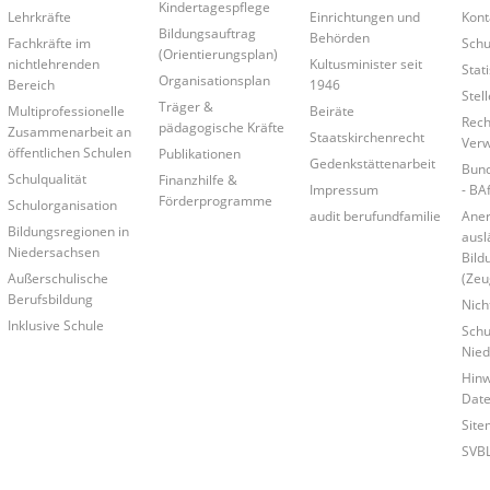
Kindertagespflege
Lehrkräfte
Einrichtungen und
Kont
Bildungsauftrag
Behörden
Fachkräfte im
Schu
(Orientierungsplan)
nichtlehrenden
Kultusminister seit
Stati
Organisationsplan
Bereich
1946
Stel
Träger &
Multiprofessionelle
Beiräte
Rech
pädagogische Kräfte
Zusammenarbeit an
Staatskirchenrecht
Verw
öffentlichen Schulen
Publikationen
Gedenkstättenarbeit
Bund
Schulqualität
Finanzhilfe &
Impressum
- BA
Förderprogramme
Schulorganisation
audit berufundfamilie
Ane
Bildungsregionen in
ausl
Niedersachsen
Bild
Außerschulische
(Zeu
Berufsbildung
Nich
Inklusive Schule
Schu
Nied
Hinw
Date
Site
SVB