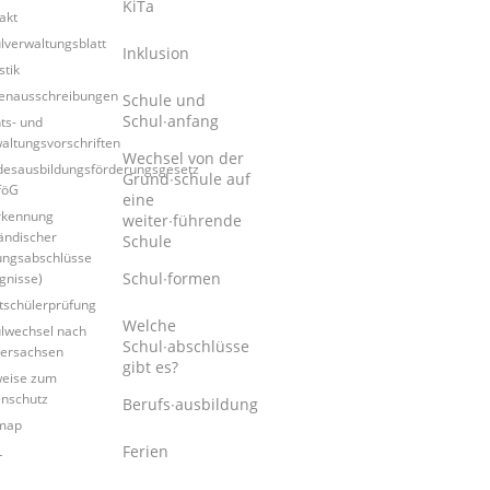
KiTa
akt
lverwaltungsblatt
Inklusion
stik
lenausschreibungen
Schule und
Schul∙anfang
ts- und
altungsvorschriften
Wechsel von der
esausbildungsförderungsgesetz
Grund∙schule auf
föG
eine
rkennung
weiter∙führende
ändischer
Schule
ungsabschlüsse
Schul∙formen
gnisse)
tschülerprüfung
Welche
lwechsel nach
Schul∙abschlüsse
ersachsen
gibt es?
eise zum
nschutz
Berufs∙ausbildung
map
Ferien
L