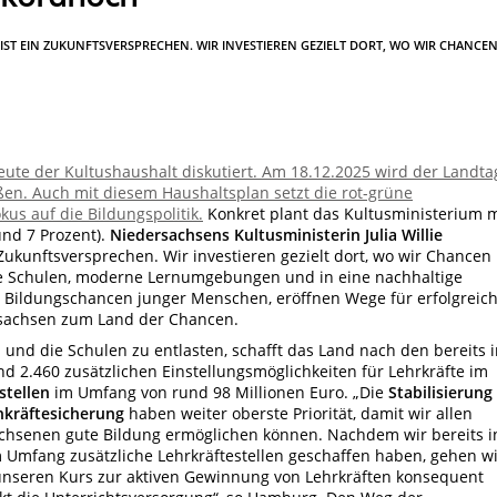
IST EIN ZUKUNFTSVERSPRECHEN. WIR INVESTIEREN GEZIELT DORT, WO WIR CHANCE
te der Kultushaushalt diskutiert. Am 18.12.2025 wird der Landta
ßen. Auch mit diesem Haushaltsplan setzt die rot-grüne
us auf die Bildungspolitik.
Konkret plant das Kultusministerium m
und 7 Prozent).
Niedersachsens Kultusministerin Julia Willie
 Zukunftsversprechen. Wir investieren gezielt dort, wo wir Chancen
arke Schulen, moderne Lernumgebungen und in eine nachhaltige
ie Bildungschancen junger Menschen, eröffnen Wege für erfolgreic
sachsen zum Land der Chancen.
 und die Schulen zu entlasten, schafft das Land nach den bereits 
und 2.460 zusätzlichen Einstellungsmöglichkeiten für Lehrkräfte im
stellen
im Umfang von rund 98 Millionen Euro. „Die
Stabilisierung
hkräftesicherung
haben weiter oberste Priorität, damit wir allen
chsenen gute Bildung ermöglichen können. Nachdem wir bereits i
 Umfang zusätzliche Lehrkräftestellen geschaffen haben, gehen wi
unseren Kurs zur aktiven Gewinnung von Lehrkräften konsequent