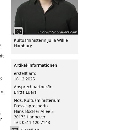
N
Bildrechte
:
brauers.com
Kultusministerin Julia Willie
g
Hamburg
it
Artikel-Informationen
erstellt am:
he
16.12.2025
Ansprechpartner/in:
im
Britta Lüers
Nds. Kultusministerium
Pressesprecherin
Hans-Böckler Allee 5
n
30173 Hannover
r
Tel: 0511 120 7148