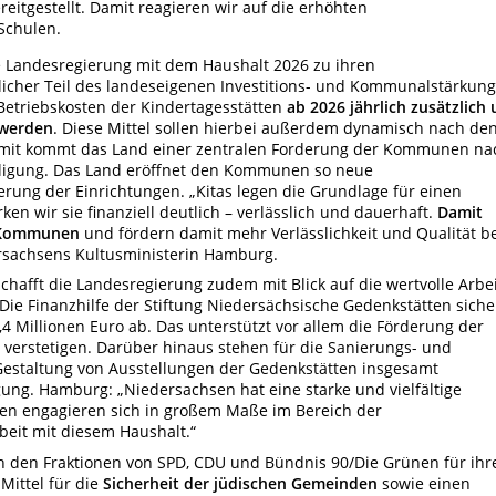
reitgestellt. Damit reagieren wir auf die erhöhten
Schulen.
e Landesregierung mit dem Haushalt 2026 zu ihren
tlicher Teil des landeseigenen Investitions- und Kommunalstärkung
etriebskosten der Kindertagesstätten
ab 2026 jährlich zusätzlich
 werden
. Diese Mittel sollen hierbei außerdem dynamisch nach de
Damit kommt das Land einer zentralen Forderung der Kommunen na
eiligung. Das Land eröffnet den Kommunen so neue
rung der Einrichtungen. „Kitas legen die Grundlage für einen
en wir sie finanziell deutlich – verlässlich
und dauerhaft.
Damit
e Kommunen
und fördern
damit mehr Verlässlichkeit und Qualität b
ersachsens Kultusministerin Hamburg.
schafft die Landesregierung zudem mit Blick auf die wertvolle Arbe
 Die Finanzhilfe der Stiftung Niedersächsische Gedenkstätten sich
 Millionen Euro ab. Das unterstützt vor allem die Förderung der
 verstetigen. Darüber hinaus stehen für die Sanierungs- und
staltung von Ausstellungen der Gedenkstätten insgesamt
gung. Hamburg: „Niedersachsen hat eine starke und vielfältige
ten engagieren sich in großem Maße im Bereich der
beit mit diesem Haushalt.“
n den Fraktionen von SPD, CDU und Bündnis 90/Die Grünen für ihr
ittel für die
Sicherheit der jüdischen Gemeinden
sowie einen