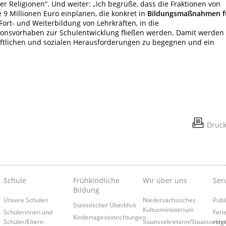
r Religionen“. Und weiter: „Ich begrüße, dass die Fraktionen von
9 Millionen Euro einplanen, die konkret in
Bildungsmaßnahmen f
e Fort- und Weiterbildung von Lehrkräften, in die
ionsvorhaben zur Schulentwicklung fließen werden. Damit werden
aftlichen und sozialen Herausforderungen zu begegnen und ein
Druc
Schule
Frühkindliche
Wir über uns
Ser
Bildung
Unsere Schulen
Niedersächsisches
Publ
Statistischer Überblick
Kultusministerium
Schülerinnen und
Feri
Kindertageseinrichtungen
Schüler/Eltern
Staatssekretärin/Staatssekre
relg