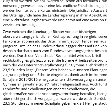
zugestellt worden. Sie abzuwarten sei schon aus formalen Grü
notwendig gewesen, bevor eine letztendliche Entscheidung gefä
werden konnte, so die Kultusministerin. Die juristische Auswer
der Urteilsgründe habe die Landesregierung in ihrer Absicht, au
eine Nichtzulassungsbeschwerde und damit auf eine Revision 
verzichten, bestätigt.
Zwar weichen die Lüneburger Richter von der bisherigen
oberverwaltungsgerichtlichen Rechtsprechung in vergleichbare
Fallkonstellationen ab, das Urteil nimmt jedoch Tendenzen aus
jüngeren Urteilen des Bundesverfassungsgerichtes auf und kön
deshalb durchaus auch vom Bundesverwaltungsgericht bestäti
werden. Durch den Verzicht auf Rechtsmittel wird das Urteil
rechtskräftig, es gilt jetzt wieder die frühere Arbeitszeitverordn
nach der die Unterrichtsverpflichtung für Gymnasiallehrkräfte 
23,5 Stunden liegt. „Diesem Wert haben wir unseren Planunge
zugrunde gelegt und Schritte eingeleitet, damit auch im komm
Schuljahr 2015/2016 eine gute Unterrichtsversorgung an unse
Gymnasien gewährleitet ist“, führt Heiligenstadt aus. Auch für d
Lehrkräfte und Schulleitungen anderer Schulformen, die
gleichermaßen von der Änderungsverordnung betroffen, hierg
aber nicht gerichtlich vorgegangen waren, werde es ein Zurück
23,5 Stunden zum neuen Schuljahr geben, erklärt Heiligenstadt