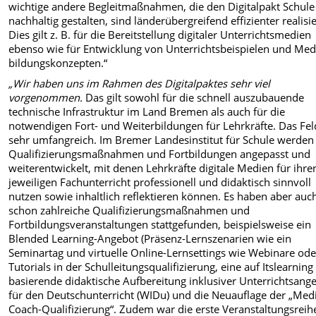
wichtige andere Begleitmaßnahmen, die den Digitalpakt Schule
nachhaltig gestalten, sind länderübergreifend effizienter realisi
Dies gilt z. B. für die Bereit­stellung digitaler Unterrichtsmedien
ebenso wie für Entwicklung von Unterrichtsbeispielen und Med
bildungskonzepten.“
„
Wir haben uns im Rahmen des Digitalpaktes sehr viel
vorgenommen.
Das gilt sowohl für die schnell auszubauende
technische Infrastruktur im Land Bremen als auch für die
notwendigen Fort- und Weiterbildungen für Lehrkräfte. Das Feld
sehr umfangreich. Im Bremer Landesinstitut für Schule werden
Qualifizierungsmaßnahmen und Fortbildungen angepasst und
weiterentwickelt, mit denen Lehrkräfte digitale Medien für ihre
jeweiligen Fachunterricht professionell und didaktisch sinnvoll
nutzen sowie inhaltlich reflektieren können. Es haben aber auc
schon zahlreiche Qualifizierungsmaßnahmen und
Fortbildungsveranstaltungen stattgefunden, beispielsweise ein
Blended Learning-Angebot (Präsenz-Lernszenarien wie ein
Seminartag und virtuelle Online-Lernsettings wie Webinare ode
Tutorials in der Schulleitungsqualifizierung, eine auf Itslearning
basierende didaktische Aufbereitung inklusiver Unterrichtsang
für den Deutschunterricht (WIDu) und die Neuauflage der „Med
Coach-Qualifizierung“. Zudem war die erste Veranstaltungsreih