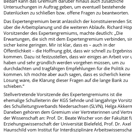
Bedarf kann das Gremium darüber hinaus auch zusätzliche
Untersuchungen in Auftrag geben, um eventuell bestehende
Datenlücken zu schließen bzw. offene Fragen zu beantworten.
Das Expertengremium berät anlässlich der konstituierenden Si
über die Arbeitsplanung und die weiteren Abläufe. Richard Höp
Vorsitzender des Expertengremiums, machte deutlich: „Die
Erwartungen, die sich mit dem Expertengremium verbinden, si
sicher keine geringen. Mir ist klar, dass es – auch in der
Öffentlichkeit – die Hoffnung gibt, dass wir schnell zu Ergebnis
kommen. Dazu ist festzustellen, dass wir einiges an Arbeit vor 
haben und sehr gründlich werden vorgehen müssen, um zu
durchdachten und tragfähigen Empfehlungen für die Politik zu
kommen. Ich möchte aber auch sagen, dass es sicherlich keine
Lösung wäre, die Klärung dieser Fragen auf die lange Bank zu
schieben.“
Stellvertretende Vorsitzende des Expertengremiums ist die
ehemalige Schulleiterin der KGS Sehnde und langjährige Vorsit
des Schulleitungsverbands Niedersachsen (SLVN), Helga Akker
Daneben gehören dem Gremium vier Vertreterinnen und Vertre
der Wissenschaft an: Prof. Dr. Beate Wischer von der Fakultät f
Erziehungswissenschaft der Universität Bielefeld, Prof. Dr. Axel
Haunschild vom Institut für Interdisziplinäre Arbeitswissenscha