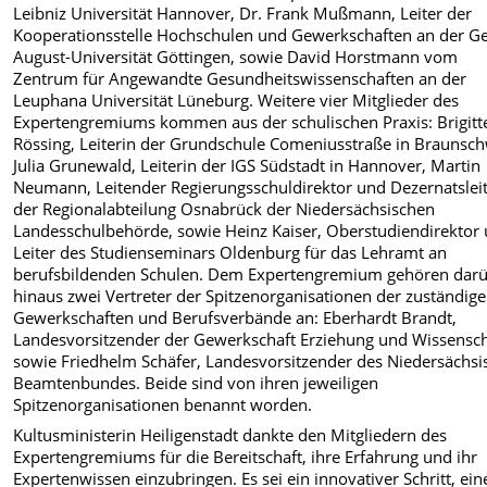
Leibniz Universität Hannover, Dr. Frank Mußmann, Leiter der
Kooperationsstelle Hochschulen und Gewerkschaften an der G
August-Universität Göttingen, sowie David Horstmann vom
Zentrum für Angewandte Gesundheitswissenschaften an der
Leuphana Universität Lüneburg. Weitere vier Mitglieder des
Expertengremiums kommen aus der schulischen Praxis: Brigitt
Rössing, Leiterin der Grundschule Comeniusstraße in Braunsch
Julia Grunewald, Leiterin der IGS Südstadt in Hannover, Martin
Neumann, Leitender Regierungsschuldirektor und Dezernatsleit
der Regionalabteilung Osnabrück der Niedersächsischen
Landesschulbehörde, sowie Heinz Kaiser, Oberstudiendirektor
Leiter des Studienseminars Oldenburg für das Lehramt an
berufsbildenden Schulen. Dem Expertengremium gehören dar
hinaus zwei Vertreter der Spitzenorganisationen der zuständig
Gewerkschaften und Berufsverbände an: Eberhardt Brandt,
Landesvorsitzender der Gewerkschaft Erziehung und Wissensch
sowie Friedhelm Schäfer, Landesvorsitzender des Niedersächs
Beamtenbundes. Beide sind von ihren jeweiligen
Spitzenorganisationen benannt worden.
Kultusministerin Heiligenstadt dankte den Mitgliedern des
Expertengremiums für die Bereitschaft, ihre Erfahrung und ihr
Expertenwissen einzubringen. Es sei ein innovativer Schritt, ein