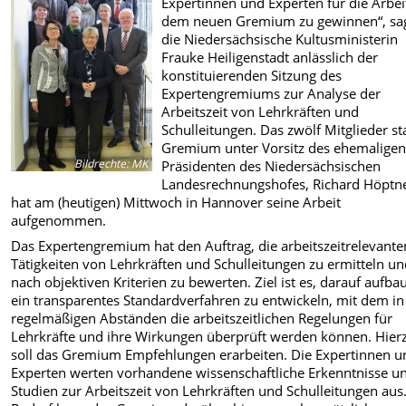
Expertinnen und Experten für die Arbei
dem neuen Gremium zu gewinnen“, sa
die Niedersächsische Kultusministerin
Frauke Heiligenstadt anlässlich der
konstituierenden Sitzung des
Expertengremiums zur Analyse der
Arbeitszeit von Lehrkräften und
Schulleitungen. Das zwölf Mitglieder st
Gremium unter Vorsitz des ehemalige
Bildrechte
:
MK
Präsidenten des Niedersächsischen
Landesrechnungshofes, Richard Höptne
hat am (heutigen) Mittwoch in Hannover seine Arbeit
aufgenommen.
Das Expertengremium hat den Auftrag, die arbeitszeitrelevante
Tätigkeiten von Lehrkräften und Schulleitungen zu ermitteln u
nach objektiven Kriterien zu bewerten. Ziel ist es, darauf aufb
ein transparentes Standardverfahren zu entwickeln, mit dem in
regelmäßigen Abständen die arbeitszeitlichen Regelungen für
Lehrkräfte und ihre Wirkungen überprüft werden können. Hier
soll das Gremium Empfehlungen erarbeiten. Die Expertinnen u
Experten werten vorhandene wissenschaftliche Erkenntnisse u
Studien zur Arbeitszeit von Lehrkräften und Schulleitungen aus.