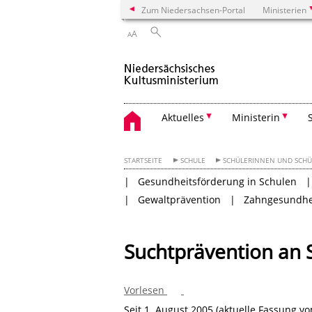
Zum Niedersachsen-Portal
Ministerien
A
A
Aktuelles
Ministerin
STARTSEITE
SCHULE
SCHÜLERINNEN UND SCHÜ
Gesundheitsförderung in Schulen
Gewaltprävention
Zahngesundhe
Suchtprävention an 
Vorlesen
Seit 1. August 2005 (aktuelle Fassung vo