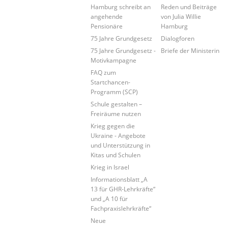
Hamburg schreibt an
Reden und Beiträge
angehende
von Julia Willie
Pensionäre
Hamburg
75 Jahre Grundgesetz
Dialogforen
75 Jahre Grundgesetz -
Briefe der Ministerin
Motivkampagne
FAQ zum
Startchancen-
Programm (SCP)
Schule gestalten –
Freiräume nutzen
Krieg gegen die
Ukraine - Angebote
und Unterstützung in
Kitas und Schulen
Krieg in Israel
Informationsblatt „A
13 für GHR-Lehrkräfte“
und „A 10 für
Fachpraxislehrkräfte“
Neue