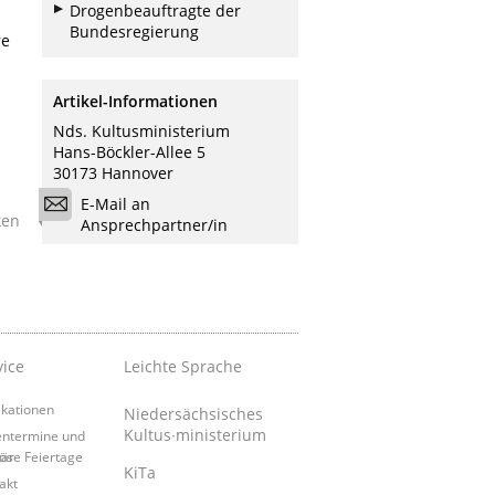
Drogenbeauftragte der
Bundesregierung
re
Artikel-Informationen
Nds. Kultusministerium
Hans-Böckler-Allee 5
30173 Hannover
E-Mail an
ken
Ansprechpartner/in
vice
Leichte Sprache
ikationen
Niedersächsisches
Kultus∙ministerium
entermine und
tär
iöse Feiertage
KiTa
akt