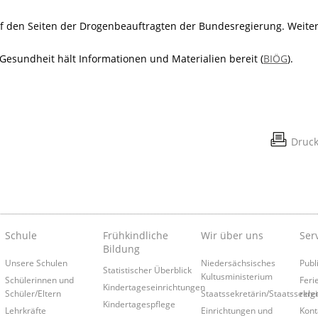
uf den Seiten der Drogenbeauftragten der Bundesregierung. Weite
 Gesundheit hält Informationen und Materialien bereit (
BIÖG
).
Druc
Schule
Frühkindliche
Wir über uns
Ser
Bildung
Unsere Schulen
Niedersächsisches
Publ
Statistischer Überblick
Kultusministerium
Schülerinnen und
Feri
Kindertageseinrichtungen
Schüler/Eltern
Staatssekretärin/Staatssekre
relg
Kindertagespflege
Lehrkräfte
Einrichtungen und
Kont