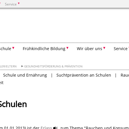
Service
Suchen
Schule
Frühkindliche Bildung
Wir über uns
Service
LER/ELTERN
GESUNDHEITSFÖRDERUNG & PRÄVENTION
Schule und Ernährung
Suchtprävention an Schulen
Rauc
it
Schulen
m 01.01.2013) ist der
Erlass
zum Thema "Rauchen und Konsum