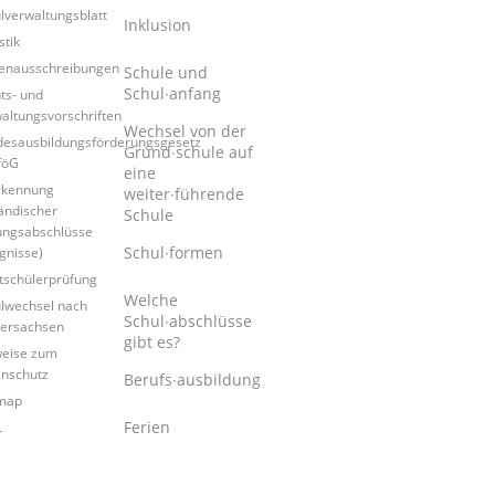
lverwaltungsblatt
Inklusion
stik
lenausschreibungen
Schule und
Schul∙anfang
ts- und
altungsvorschriften
Wechsel von der
esausbildungsförderungsgesetz
Grund∙schule auf
föG
eine
rkennung
weiter∙führende
ändischer
Schule
ungsabschlüsse
Schul∙formen
gnisse)
tschülerprüfung
Welche
lwechsel nach
Schul∙abschlüsse
ersachsen
gibt es?
eise zum
nschutz
Berufs∙ausbildung
map
Ferien
L