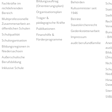
Bildungsauftrag
Behörden
Fachkräfte im
Schu
(Orientierungsplan)
nichtlehrenden
Kultusminister seit
Stati
Organisationsplan
Bereich
1946
Stel
Träger &
Multiprofessionelle
Beiräte
Rech
pädagogische Kräfte
Zusammenarbeit an
Staatskirchenrecht
Verw
öffentlichen Schulen
Publikationen
Gedenkstättenarbeit
Bund
Schulqualität
Finanzhilfe &
Impressum
- BA
Förderprogramme
Schulorganisation
audit berufundfamilie
Ane
Bildungsregionen in
ausl
Niedersachsen
Bild
Außerschulische
(Zeu
Berufsbildung
Nich
Inklusive Schule
Schu
Nied
Hinw
Date
Site
SVB