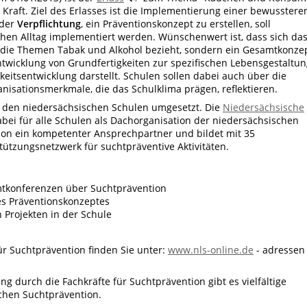
 Kraft. Ziel des Erlasses ist die Implementierung einer bewusstere
 der
Verpflichtung
, ein Präventionskonzept zu erstellen, soll
chen Alltag implementiert werden. Wünschenwert ist, dass sich da
f die Themen Tabak und Alkohol bezieht, sondern ein Gesamtkonze
ntwicklung von Grundfertigkeiten zur spezifischen Lebensgestaltu
eitsentwicklung darstellt. Schulen sollen dabei auch über die
nisationsmerkmale, die das Schulklima prägen, reflektieren.
on den niedersächsischen Schulen umgesetzt. Die
Niedersächsische
abei für alle Schulen als Dachorganisation der niedersächsischen
ion ein kompetenter Ansprechpartner und bildet mit 35
tützungsnetzwerk für suchtpräventive Aktivitäten.
tkonferenzen über Suchtprävention
es Präventionskonzeptes
 Projekten in der Schule
ür Suchtprävention finden Sie unter:
www.nls-online.de
- adressen
g durch die Fachkräfte für Suchtprävention gibt es vielfältige
schen Suchtprävention.