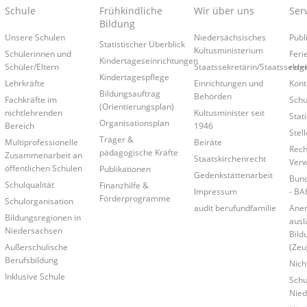
Schule
Frühkindliche
Wir über uns
Ser
Bildung
Unsere Schulen
Niedersächsisches
Publ
Statistischer Überblick
Kultusministerium
Schülerinnen und
Feri
Kindertageseinrichtungen
Schüler/Eltern
Staatssekretärin/Staatssekre
relg
Kindertagespflege
Lehrkräfte
Einrichtungen und
Kont
Bildungsauftrag
Behörden
Fachkräfte im
Schu
(Orientierungsplan)
nichtlehrenden
Kultusminister seit
Stati
Organisationsplan
Bereich
1946
Stel
Träger &
Multiprofessionelle
Beiräte
Rech
pädagogische Kräfte
Zusammenarbeit an
Staatskirchenrecht
Verw
öffentlichen Schulen
Publikationen
Gedenkstättenarbeit
Bund
Schulqualität
Finanzhilfe &
Impressum
- BA
Förderprogramme
Schulorganisation
audit berufundfamilie
Ane
Bildungsregionen in
ausl
Niedersachsen
Bild
Außerschulische
(Zeu
Berufsbildung
Nich
Inklusive Schule
Schu
Nied