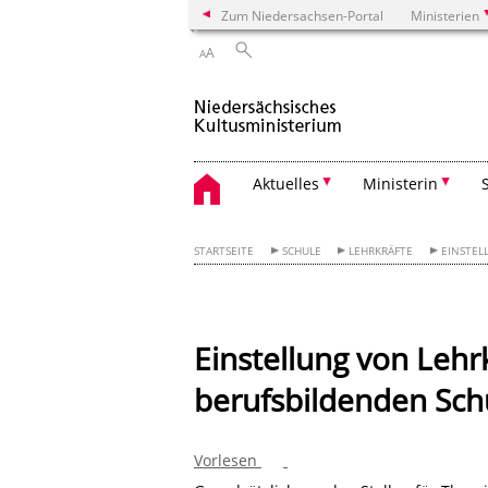
Zum Niedersachsen-Portal
Ministerien
A
A
Aktuelles
Ministerin
STARTSEITE
SCHULE
LEHRKRÄFTE
EINSTEL
Einstellung von Lehr
berufsbildenden Sch
Vorlesen