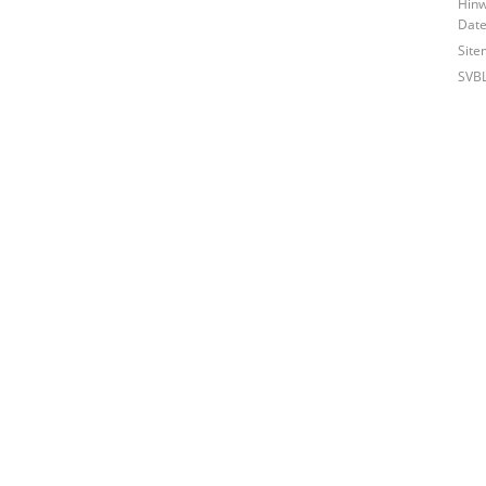
Hinw
Date
Site
SVB