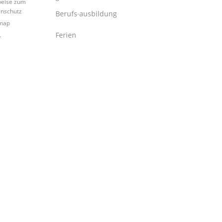
eise zum
nschutz
Berufs∙ausbildung
map
Ferien
L