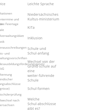
vice
Leichte Sprache
ikationen
Niedersächsisches
Kultus∙ministerium
entermine und
tär
iöse Feiertage
KiTa
akt
lverwaltungsblatt
Inklusion
stik
lenausschreibungen
Schule und
Schul∙anfang
ts- und
altungsvorschriften
Wechsel von der
esausbildungsförderungsgesetz
Grund∙schule auf
föG
eine
rkennung
weiter∙führende
ändischer
Schule
ungsabschlüsse
Schul∙formen
gnisse)
tschülerprüfung
Welche
lwechsel nach
Schul∙abschlüsse
ersachsen
gibt es?