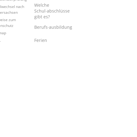
Welche
lwechsel nach
Schul∙abschlüsse
ersachsen
gibt es?
eise zum
nschutz
Berufs∙ausbildung
map
Ferien
L