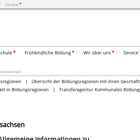
Service
Suchen
Schule
Frühkindliche Bildung
Wir über uns
Service
IEDERSACHSEN
gsregionen
Übersicht der Bildungsregionen mit ihren Geschäft
it in Bildungsregionen
Transferagentur Kommunales Bildun
rsachsen
Allgemeine Informationen zu