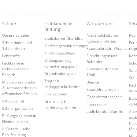
Schule
Frühkindliche
Wir über uns
Ser
Bildung
Unsere Schulen
Niedersächsisches
Publ
Statistischer Überblick
Kultusministerium
Schülerinnen und
Feri
Kindertageseinrichtungen
Schüler/Eltern
Staatssekretärin/Staatssekre
relg
Kindertagespflege
Lehrkräfte
Einrichtungen und
Kont
Bildungsauftrag
Behörden
Fachkräfte im
Schu
(Orientierungsplan)
nichtlehrenden
Kultusminister seit
Stati
Organisationsplan
Bereich
1946
Stel
Träger &
Multiprofessionelle
Beiräte
Rech
pädagogische Kräfte
Zusammenarbeit an
Staatskirchenrecht
Verw
öffentlichen Schulen
Publikationen
Gedenkstättenarbeit
Bund
Schulqualität
Finanzhilfe &
Impressum
- BA
Förderprogramme
Schulorganisation
audit berufundfamilie
Ane
Bildungsregionen in
ausl
Niedersachsen
Bild
Außerschulische
(Zeu
Berufsbildung
Nich