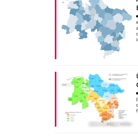
Bildrechte
:
Maps4 Office