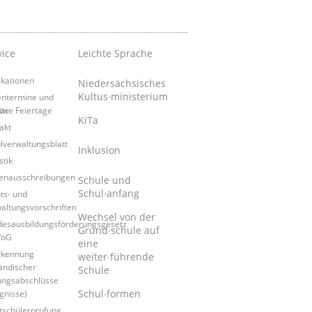
vice
Leichte Sprache
ikationen
Niedersächsisches
Kultus∙ministerium
entermine und
tär
iöse Feiertage
KiTa
akt
lverwaltungsblatt
Inklusion
stik
lenausschreibungen
Schule und
Schul∙anfang
ts- und
altungsvorschriften
Wechsel von der
esausbildungsförderungsgesetz
Grund∙schule auf
föG
eine
rkennung
weiter∙führende
ändischer
Schule
ungsabschlüsse
Schul∙formen
gnisse)
tschülerprüfung