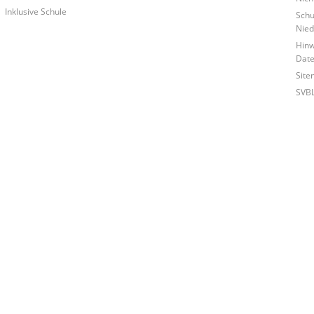
Inklusive Schule
Schu
Nied
Hinw
Date
Site
SVB