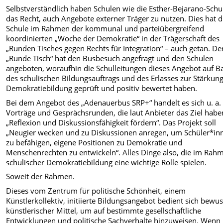
Selbstverständlich haben Schulen wie die Esther-Bejarano-Schu
das Recht, auch Angebote externer Träger zu nutzen. Dies hat d
Schule im Rahmen der kommunal und parteiübergreifend
koordinierten „Woche der Demokratie“ in der Trägerschaft des
„Runden Tisches gegen Rechts für Integration“ – auch getan. De
„Runde Tisch“ hat den Busbesuch angefragt und den Schulen
angeboten, woraufhin die Schulleitungen dieses Angebot auf Ba
des schulischen Bildungsauftrags und des Erlasses zur Stärkun
Demokratiebildung geprüft und positiv bewertet haben.
Bei dem Angebot des „Adenauerbus SRP+“ handelt es sich u. a
Vorträge und Gesprächsrunden, die laut Anbieter das Ziel habe
„Reflexion und Diskussionsfähigkeit fördern“. Das Projekt soll
„Neugier wecken und zu Diskussionen anregen, um Schüler*in
zu befähigen, eigene Positionen zu Demokratie und
Menschenrechten zu entwickeln“. Alles Dinge also, die im Rah
schulischer Demokratiebildung eine wichtige Rolle spielen.
Soweit der Rahmen.
Dieses vom Zentrum für politische Schönheit, einem
Künstlerkollektiv, initiierte Bildungsangebot bedient sich bewus
künstlerischer Mittel, um auf bestimmte gesellschaftliche
Entwicklungen und politische Sachverhalte hinzuweisen. Wenn