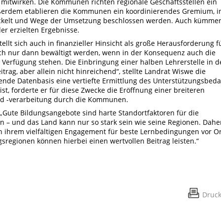
mitwirken. Die Kommunen richten regionale Geschäftsstellen ein
Außerdem etablieren die Kommunen ein koordinierendes Gremium, i
wickelt und Wege der Umsetzung beschlossen werden. Auch kümme
r erzielten Ergebnisse.
ellt sich auch in finanzieller Hinsicht als große Herausforderung f
doch nur dann bewältigt werden, wenn in der Konsequenz auch die
Verfügung stehen. Die Einbringung einer halben Lehrerstelle in d
trag, aber allein nicht hinreichend“, stellte Landrat Wiswe die
nde Datenbasis eine vertiefte Ermittlung des Unterstützungsbeda
st, forderte er für diese Zwecke die Eröffnung einer breiteren
 -verarbeitung durch die Kommunen.
 „Gute Bildungsangebote sind harte Standortfaktoren für die
en – und das Land kann nur so stark sein wie seine Regionen. Dahe
in ihrem vielfältigen Engagement für beste Lernbedingungen vor O
sregionen können hierbei einen wertvollen Beitrag leisten.“
Druc