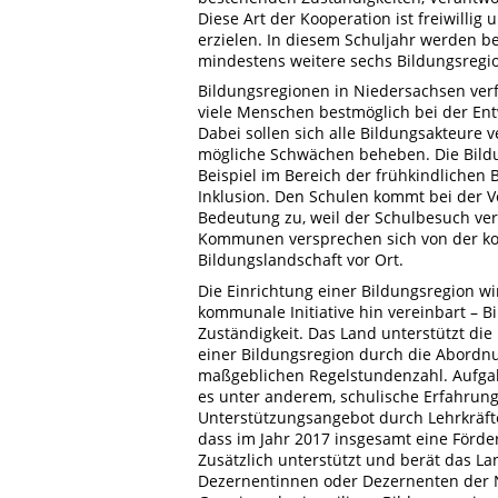
Diese Art der Kooperation ist freiwilli
erzielen. In diesem Schuljahr werden b
mindestens weitere sechs Bildungsregi
Bildungsregionen in Niedersachsen verf
viele Menschen bestmöglich bei der Entw
Dabei sollen sich alle Bildungsakteure 
mögliche Schwächen beheben. Die Bildu
Beispiel im Bereich der frühkindlichen
Inklusion. Den Schulen kommt bei der V
Bedeutung zu, weil der Schulbesuch verp
Kommunen versprechen sich von der koor
Bildungslandschaft vor Ort.
Die Einrichtung einer Bildungsregion
kommunale Initiative hin vereinbart – 
Zuständigkeit. Das Land unterstützt di
einer Bildungsregion durch die Abordnung
maßgeblichen Regelstundenzahl. Aufgab
es unter anderem, schulische Erfahrung
Unterstützungsangebot durch Lehrkräfte 
dass im Jahr 2017 insgesamt eine Förder
Zusätzlich unterstützt und berät das L
Dezernentinnen oder Dezernenten der 