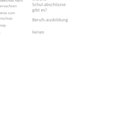
lwechsel nach
Schul∙abschlüsse
ersachsen
gibt es?
eise zum
nschutz
Berufs∙ausbildung
map
Ferien
L