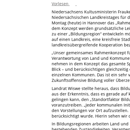
Vorlesen
Niedersachsens Kultusministerin Frauke
Niedersächsischen Landkreistages für
Montag (heute) in Hannover das „Rahmen
dem Konzept werden grundsätzliche Le
zu einer „Bildungsregion“ entwickeln mö
auf einen Landkreis, eine kreisfreie S
landkreisübergreifende Kooperation be
„Unser gemeinsames Rahmenkonzept für
Verantwortung von Land und Kommunen f
nehmen in dem Konzept das gesamte Sp
Blick – und berücksichtigen gleichzeiti
einzelnen Kommunen. Das ist ein sehr v
Zukunftsoffensive Bildung voller Überze
Landrat Wiswe stellte heraus, dass Bild
aus der Erkenntnis, dass es gerade auf
gelingen kann, den „Standortfaktor Bild
voranzutreiben. „Jeder kommunalen Initi
den Vorstellungen vor Ort aufzustellen
berücksichtigt wurde. Hierin sehen wir 
In Bildungsregionen arbeiten Land un
bestehenden Zuständigkeiten, Verantwo