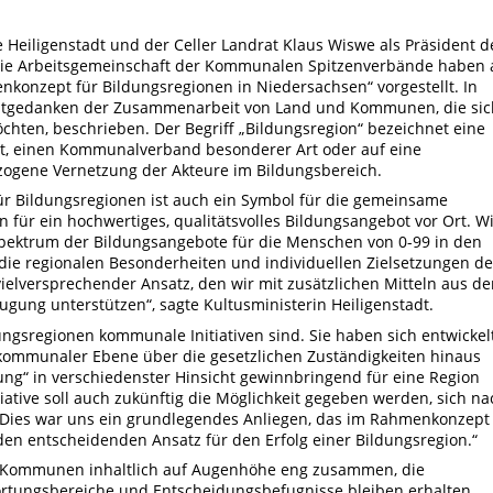
 Heiligenstadt und der Celler Landrat Klaus Wiswe als Präsident d
 die Arbeitsgemeinschaft der Kommunalen Spitzenverbände haben
konzept für Bildungsregionen in Niedersachsen“ vorgestellt. In
itgedanken der Zusammenarbeit von Land und Kommunen, die sic
chten, beschrieben. Der Begriff „Bildungsregion“ bezeichnet eine
tadt, einen Kommunalverband besonderer Art oder auf eine
zogene Vernetzung der Akteure im Bildungsbereich.
 Bildungsregionen ist auch ein Symbol für die gemeinsame
ür ein hochwertiges, qualitätsvolles Bildungsangebot vor Ort. Wi
ektrum der Bildungsangebote für die Menschen von 0-99 in den
g die regionalen Besonderheiten und individuellen Zielsetzungen de
ielversprechender Ansatz, den wir mit zusätzlichen Mitteln aus de
ugung unterstützen“, sagte Kultusministerin Heiligenstadt.
ungsregionen kommunale Initiativen sind. Sie haben sich entwickel
 kommunaler Ebene über die gesetzlichen Zuständigkeiten hinaus
ung“ in verschiedenster Hinsicht gewinnbringend für eine Region
ative soll auch zukünftig die Möglichkeit gegeben werden, sich na
. Dies war uns ein grundlegendes Anliegen, das im Rahmenkonzept
den entscheidenden Ansatz für den Erfolg einer Bildungsregion.“
d Kommunen inhaltlich auf Augenhöhe eng zusammen, die
rtungsbereiche und Entscheidungsbefugnisse bleiben erhalten.