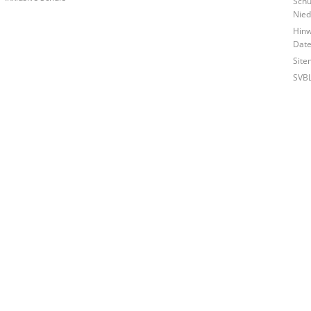
Schu
Nied
Hinw
Date
Site
SVB