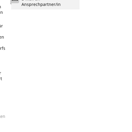
Ansprechpartner/in
n
rn
ür
en
rfs
r
rt
ken