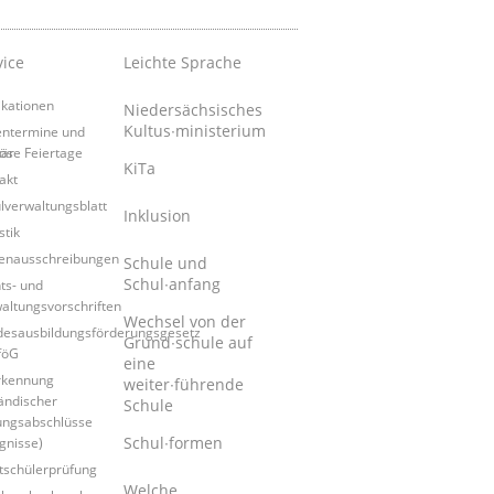
vice
Leichte Sprache
ikationen
Niedersächsisches
Kultus∙ministerium
entermine und
tär
iöse Feiertage
KiTa
akt
lverwaltungsblatt
Inklusion
stik
lenausschreibungen
Schule und
Schul∙anfang
ts- und
altungsvorschriften
Wechsel von der
esausbildungsförderungsgesetz
Grund∙schule auf
föG
eine
rkennung
weiter∙führende
ändischer
Schule
ungsabschlüsse
Schul∙formen
gnisse)
tschülerprüfung
Welche