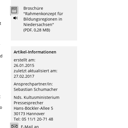
u
Broschüre
"Rahmenkonzept für
Bildungsregionen in
t
Niedersachsen"
(PDF, 0,28 MB)
r
Artikel-Informationen
nd
erstellt am:
26.01.2015
zuletzt aktualisiert am:
27.02.2017
Ansprechpartner/in:
Sebastian Schumacher
t
Nds. Kultusministerium
Pressesprecher
so
Hans-Böckler-Allee 5
.
30173 Hannover
Tel: 05 11/1 20-71 48
E-Mail an