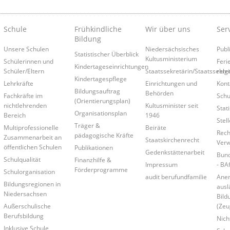
Schule
Frühkindliche
Wir über uns
Ser
Bildung
Unsere Schulen
Niedersächsisches
Publ
Statistischer Überblick
Kultusministerium
Schülerinnen und
Feri
Kindertageseinrichtungen
Schüler/Eltern
Staatssekretärin/Staatssekre
relg
Kindertagespflege
Lehrkräfte
Einrichtungen und
Kont
Bildungsauftrag
Behörden
Fachkräfte im
Schu
(Orientierungsplan)
nichtlehrenden
Kultusminister seit
Stati
Organisationsplan
Bereich
1946
Stel
Träger &
Multiprofessionelle
Beiräte
Rech
pädagogische Kräfte
Zusammenarbeit an
Staatskirchenrecht
Verw
öffentlichen Schulen
Publikationen
Gedenkstättenarbeit
Bund
Schulqualität
Finanzhilfe &
Impressum
- BA
Förderprogramme
Schulorganisation
audit berufundfamilie
Ane
Bildungsregionen in
ausl
Niedersachsen
Bild
Außerschulische
(Zeu
Berufsbildung
Nich
Inklusive Schule