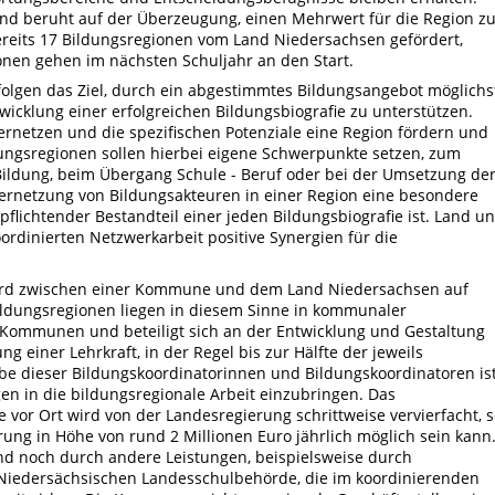
g und beruht auf der Überzeugung, einen Mehrwert für die Region z
ereits 17 Bildungsregionen vom Land Niedersachsen gefördert,
onen gehen im nächsten Schuljahr an den Start.
olgen das Ziel, durch ein abgestimmtes Bildungsangebot möglichs
icklung einer erfolgreichen Bildungsbiografie zu unterstützen.
vernetzen und die spezifischen Potenziale eine Region fördern und
ngsregionen sollen hierbei eigene Schwerpunkte setzen, zum
 Bildung, beim Übergang Schule - Beruf oder bei der Umsetzung de
ernetzung von Bildungsakteuren in einer Region eine besondere
flichtender Bestandteil einer jeden Bildungsbiografie ist. Land u
dinierten Netzwerkarbeit positive Synergien für die
 wird zwischen einer Kommune und dem Land Niedersachsen auf
Bildungsregionen liegen in diesem Sinne in kommunaler
e Kommunen und beteiligt sich an der Entwicklung und Gestaltung
 einer Lehrkraft, in der Regel bis zur Hälfte der jeweils
e dieser Bildungskoordinatorinnen und Bildungskoordinatoren is
en in die bildungsregionale Arbeit einzubringen. Das
vor Ort wird von der Landesregierung schrittweise vervierfacht, 
ung in Höhe von rund 2 Millionen Euro jährlich möglich sein kann
and noch durch andere Leistungen, beispielsweise durch
Niedersächsischen Landesschulbehörde, die im koordinierenden