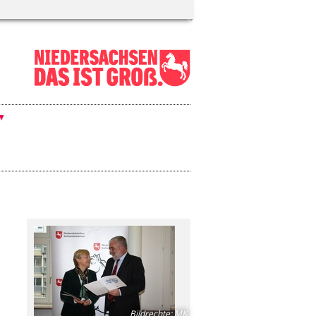
Bildrechte
:
MK